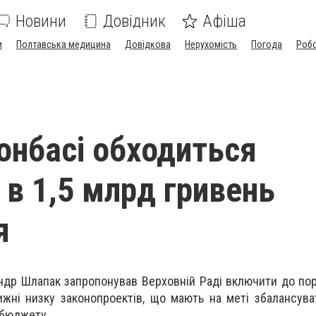
Новини
Довідник
Афіша
и
Полтавська медицина
Довідкова
Нерухомість
Погода
Роб
онбасі обходиться
в 1,5 млрд гривень
я
андр Шлапак запропонував Верховній Раді включити до по
жні низку законопроектів, що мають на меті збалансува
жбюджету.