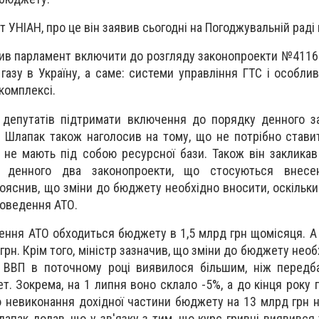
 УНІАН, про це він заявив сьогодні на Погоджувальній раді
ив парламент включити до розгляду законопроекти №4116а
азу в Україну, а саме: системи управління ГТС і особлив
комплексі.
 депутатів підтримати включення до порядку денного з
Шлапак також наголосив на тому, що не потрібно стави
і не мають під собою ресурсної бази. Також він закликав
 денного два законопроекти, що стосуються внесе
яснив, що зміни до бюджету необхідно вносити, оскільки 
роведення АТО.
ення АТО обходиться бюджету в 1,5 млрд грн щомісяця. А 
грн. Крім того, міністр зазначив, що зміни до бюджету нео
 ВВП в поточному році виявилося більшим, ніж передб
. Зокрема, на 1 липня воно склало -5%, а до кінця року 
ю невиконання дохідної частини бюджету на 13 млрд грн на
апак додав, що у зв'язку з тим, що курс гривні виявився