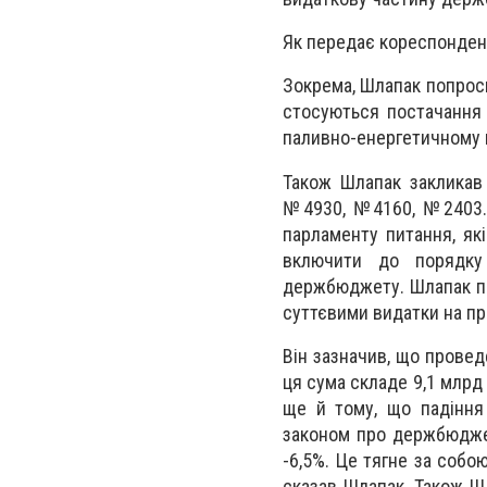
Як передає кореспондент
Зокрема, Шлапак попрос
стосуються постачання г
паливно-енергетичному 
Також Шлапак закликав
№4930, №4160, №2403. 
парламенту питання, як
включити до порядку
держбюджету. Шлапак по
суттєвими видатки на п
Він зазначив, що провед
ця сума складе 9,1 млрд 
ще й тому, що падіння
законом про держбюджет
-6,5%. Це тягне за собо
сказав Шлапак. Також Шл