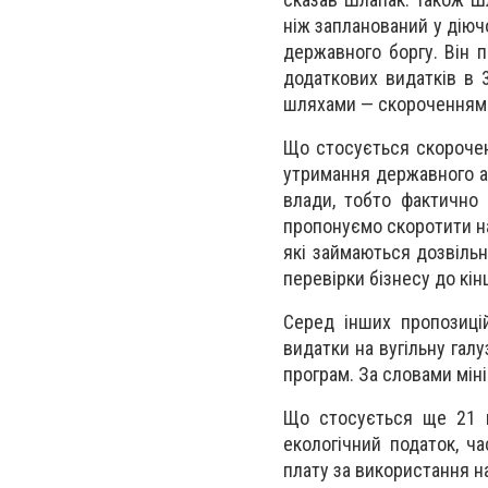
ніж запланований у діюч
державного боргу. Він 
додаткових видатків в 
шляхами — скороченням 
Що стосується скорочен
утримання державного а
влади, тобто фактично 
пропонуємо скоротити на
які займаються дозвільн
перевірки бізнесу до кін
Серед інших пропозиці
видатки на вугільну гал
програм. За словами міні
Що стосується ще 21 м
екологічний податок, ч
плату за використання на