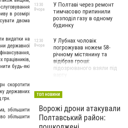
У Полтаві через ремонт
13:30
бслуговування
Вчора
тимчасово припинили
иву в розмірі
розподіл газу в одному
нсувати двома
будинку
ти видатки на
У Лубнах чоловік
12:30
ани державної
Вчора
погрожував ножем 58-
фінансування,
річному містянину та
 працівників,
відібрав гроші:
нити будь-які
підозрюваного взяли під
варту
рн скоротити
зку державних
ТОП НОВИНИ
 грн.
Ворожі дрони атакували
а, збільшити
Полтавський район:
єво збільшити
пошкоджені