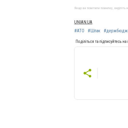
Якщо ви помітили помилку, виділіть нео
UNIAN.UA
#АТО
#Шпак
#держбюдж
Поділіться та підписуйтесь на