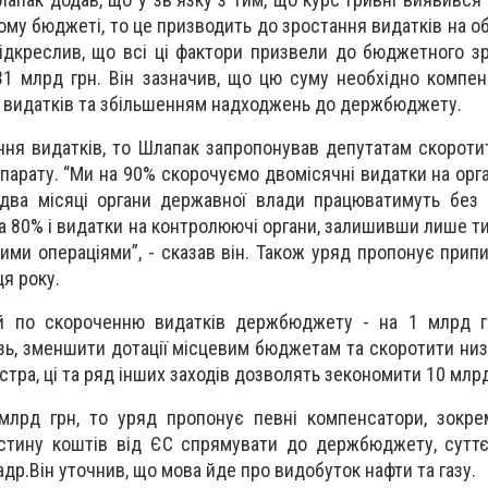
ому бюджеті, то це призводить до зростання видатків на о
підкреслив, що всі ці фактори призвели до бюджетного зр
31 млрд грн. Він зазначив, що цю суму необхідно компе
видатків та збільшенням надходжень до держбюджету.
ня видатків, то Шлапак запропонував депутатам скороти
парату. “Ми на 90% скорочуємо двомісячні видатки на орг
два місяці органи державної влади працюватимуть без 
 80% і видатки на контролюючі органи, залишивши лише тих
ими операціями”, - сказав він. Також уряд пропонує припи
ця року.
й по скороченню видатків держбюджету - на 1 млрд г
узь, зменшити дотації місцевим бюджетам та скоротити ни
стра, ці та ряд інших заходів дозволять зекономити 10 млрд
лрд грн, то уряд пропонує певні компенсатори, зокрем
астину коштів від ЄС спрямувати до держбюджету, сутт
др.Він уточнив, що мова йде про видобуток нафти та газу.