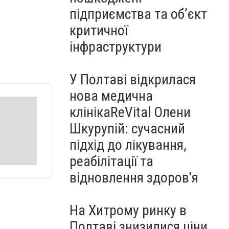
підприємства та об’єкт
критичної
інфраструктури
У Полтаві відкрилася
нова медична
клінікаReVital Олени
Шкурупій: сучасний
підхід до лікування,
реабілітації та
відновлення здоров'я
На Хитрому ринку в
Полтаві знизилися ціни