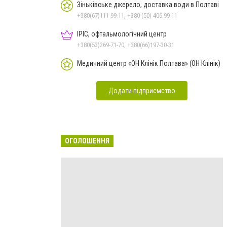
Зіньківське джерело, доставка води в Полтаві
+380(67)111-99-11, +380 (50) 406-99-11
ІРІС, офтальмологічний центр
+380(53)269-71-70, +380(66)197-30-31
Медичний центр «ОН Клінік Полтава» (ОН Клінік)
Додати підприємство
ОГОЛОШЕННЯ