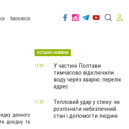
ота
Карта міста
ОСТАННІ НОВИНИ
У частині Полтави
12:30
тимчасово відключили
воду через аварію: перелік
адрес
Тепловий удар у спеку: як
11:20
розпізнати небезпечний
рядку денного
стан і допомогти людині
ти дохідну та