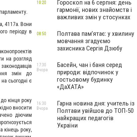
Гороскоп на 6 серпня: день
10:20
гармонії, нових знайомств і
 парламенту.
важливих змін у стосунках
, 4117а. Вони
ого періоду в
Полтава пам’ятає: у хвилину
08:50
мовчання згадуємо
захисника Сергія Дзюбу
аконопроектів
ти на розгляд
Басейн, чан і баня серед
17:30
 законодавців
Вчора
природи: відпочинок у
ння змін до
гостьовому будинку
на сьогодні є
«ДаХАТА»
до кінця року
Гарна новина дня: учитель із
16:30
бхідно вносити
Вчора
Полтави увійшов до ТОП-50
ачено діючим
найкращих педагогів
прогнозується
України
 кінець року,
 також вищим,