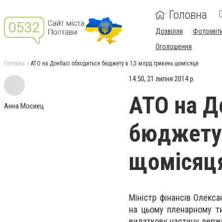
Головна
Дозвілля
Фотозвіт
Оголошення
Головна
АТО на Донбасі обходиться бюджету в 1,5 млрд гривень щомісяця
14:50, 21 липня 2014 р.
АТО на Д
Анна Мосиец
бюджету 
щомісяц
Міністр фінансів Олекс
на цьому пленарному ти
видаткову частину дер