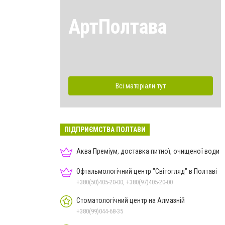
АртПолтава
Всі матеріали тут
ПІДПРИЄМСТВА ПОЛТАВИ
Аква Преміум, доставка питної, очищеної води
Офтальмологічний центр "Світогляд" в Полтаві
+380(50)405-20-00, +380(97)405-20-00
Стоматологічний центр на Алмазній
+380(99)044-68-35