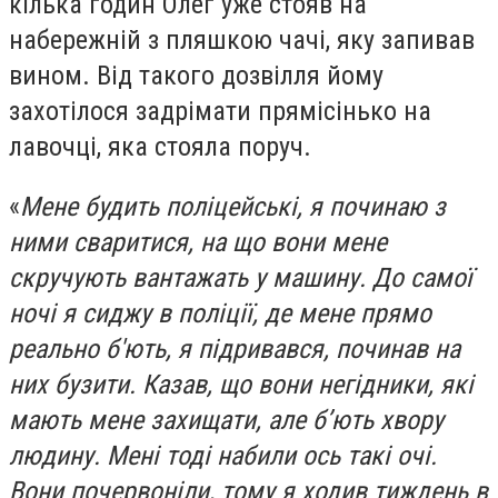
кілька годин Олег уже стояв на
набережній з пляшкою чачі, яку запивав
вином. Від такого дозвілля йому
захотілося задрімати прямісінько на
лавочці, яка стояла поруч.
«
Мене будить поліцейські, я починаю з
ними сваритися, на що вони мене
скручують вантажать у машину. До самої
ночі я сиджу в поліції, де мене прямо
реально б'ють, я підривався, починав на
них бузити. Казав, що вони негідники, які
мають мене захищати, але б’ють хвору
людину. Мені тоді набили ось такі очі.
Вони почервоніли, тому я ходив тиждень в