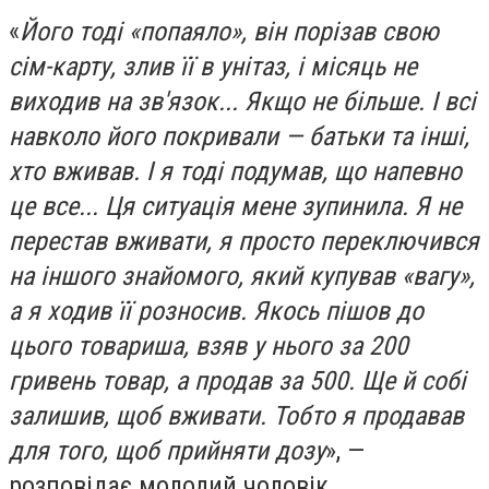
«
Його тоді «попаяло», він порізав свою
сім-карту, злив її в унітаз, і місяць не
виходив на зв'язок... Якщо не більше. І всі
навколо його покривали — батьки та інші,
хто вживав. І я тоді подумав, що напевно
це все... Ця ситуація мене зупинила. Я не
перестав вживати, я просто переключився
на іншого знайомого, який купував «вагу»,
а я ходив її розносив. Якось пішов до
цього товариша, взяв у нього за 200
гривень товар, а продав за 500. Ще й собі
залишив, щоб вживати. Тобто я продавав
для того, щоб прийняти дозу
», —
розповідає молодий чоловік.