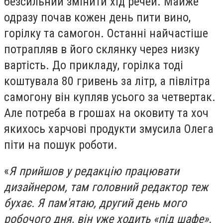
безсильний змінити хід речей. Майже
одразу почав кожен день пити вино,
горілку та самогон. Останні найчастіше
потрапляв в його склянку через низку
вартість. До прикладу, горілка тоді
коштувала 80 гривень за літр, а півлітра
самогону він купляв усього за четвертак.
Але потреба в грошах на оковиту та хоч
якихось харчові продукти змусила Олега
піти на пошук роботи.
«
Я прийшов у редакцію працювати
дизайнером, там головний редактор теж
бухає. Я пам'ятаю, другий день мого
робочого дня, він уже ходить «під шафе».