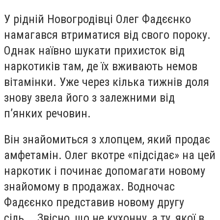
У рідній Новогродівці Олег Фадєєнко
намагався втриматися від свого пороку.
Однак наївно шукати прихисток від
наркотиків там, де їх вживають немов
вітамінки. Уже через кілька тижнів доля
знову звела його з залежними від
п’янких речовин.
Він знайомиться з хлопцем, який продає
амфетамін. Олег вкотре «підсідає» на цей
наркотик і починає допомагати новому
знайомому в продажах. Водночас
Фадєєнко представив новому другу
сіль... Звісно, що не кухонну, а ту, якої в