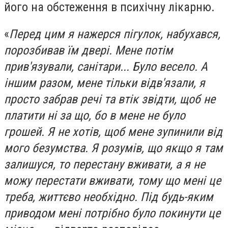
його на обстеження в психічну лікарню.
«
Перед цим я нажерся пігулок, набухався,
порозбивав їм двері. Мене потім
прив'язували, санітари... Було весело. А
іншим разом, мене тільки відв'язали, я
просто забрав речі та втік звідти, щоб не
платити ні за що, бо в мене не було
грошей. Я не хотів, щоб мене зупинили від
мого безумства. Я розумів, що якщо я там
залишуся, то перестану вживати, а я не
можу перестати вживати, тому що мені це
треба, життєво необхідно. Під будь-яким
приводом мені потрібно було покинути це