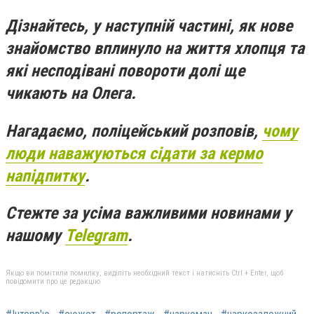
Дізнайтесь, у наступній частині, як нове
знайомство вплинуло на життя хлопця та
які несподівані повороти долі ще
чикають на Олега.
Нагадаємо,
поліцейський розповів,
чому
люди наважуються сідати за кермо
напідпитку
.
Стежте за усіма важливими новинами у
нашому
Telegram
.
Якщо ви помітили помилку, виділіть необхідний текст і натисніть Ctrl + Enter, щоб
повідомити про це редакцію