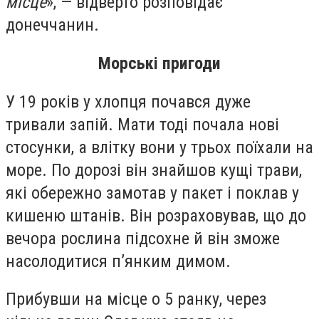
місце
», — відверто розповідає
донеччанин.
Морські пригоди
У 19 років у хлопця почався дуже
тривали запій. Мати тоді почала нові
стосунки, а влітку вони у трьох поїхали на
море. По дорозі він знайшов кущі трави,
які обережно замотав у пакет і поклав у
кишеню штанів. Він розраховував, що до
вечора рослина підсохне й він зможе
насолодитися п’янким димом.
Прибувши на місце о 5 ранку, через