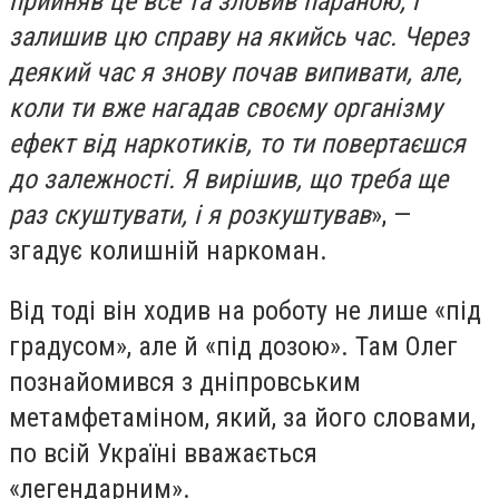
прийняв це все та зловив параною, і
залишив цю справу на якийсь час. Через
деякий час я знову почав випивати, але,
коли ти вже нагадав своєму організму
ефект від наркотиків, то ти повертаєшся
до залежності. Я вирішив, що треба ще
раз скуштувати, і я розкуштував
», —
згадує колишній наркоман.
Від тоді він ходив на роботу не лише «під
градусом», але й «під дозою». Там Олег
познайомився з дніпровським
метамфетаміном, який, за його словами,
по всій Україні вважається
«легендарним».