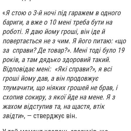
«
Я стою о 3-й ночі під гаражем в одного
бариги, а вже о 10 мені треба бути на
роботі. Я даю йому гроші, він іде й
повертається не з чим. Я його питаю: «що
за справи? Де товар?». Мені тоді було 19
років, а там дядько здоровий такий.
Відповідає мені: «Які справи?», я всі
гроші йому дав, а він продовжує
тлумачити, що ніяких грошей не брав, і
схопив сокиру, з якої йде на мене. Я з
жахом відступив та, на щастя, втік
звідти
», — стверджує він.