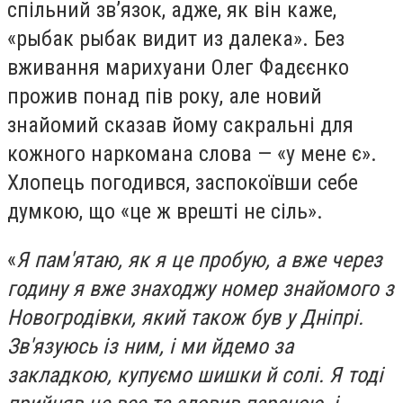
спільний зв’язок, адже, як він каже,
«рыбак рыбак видит из далека». Без
вживання марихуани Олег Фадєєнко
прожив понад пів року, але новий
знайомий сказав йому сакральні для
кожного наркомана слова — «у мене є».
Хлопець погодився, заспокоївши себе
думкою, що «це ж врешті не сіль».
«
Я пам'ятаю, як я це пробую, а вже через
годину я вже знаходжу номер знайомого з
Новогродівки, який також був у Дніпрі.
Зв'язуюсь із ним, і ми йдемо за
закладкою, купуємо шишки й солі. Я тоді