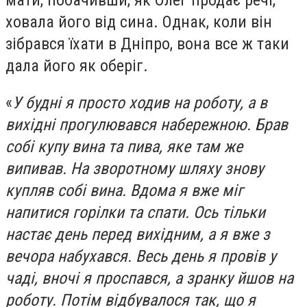
мати, побачивши, як Олег продає речі,
ховала його від сина. Однак, коли він
зібрався їхати в Дніпро, вона все ж таки
дала його як оберіг.
«
У будні я просто ходив на роботу, а в
вихідні прогулювався набережною. Брав
собі купу вина та пива, яке там же
випивав. На зворотному шляху знову
купляв собі вина. Вдома я вже міг
напитися горілки та спати. Ось тільки
настає день перед вихідним, а я вже з
вечора набухався. Весь день я провів у
чаді, вночі я проспався, а зранку йшов на
роботу. Потім відбувалося так, що я