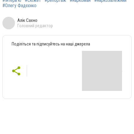
#Інтерв'ю
#сюжет
#репортаж
#наркоман
#наркозалежний
#Олегу Фадєєнко
Алік Сахно
Головний редактор
Поділіться та підписуйтесь на наші джерела