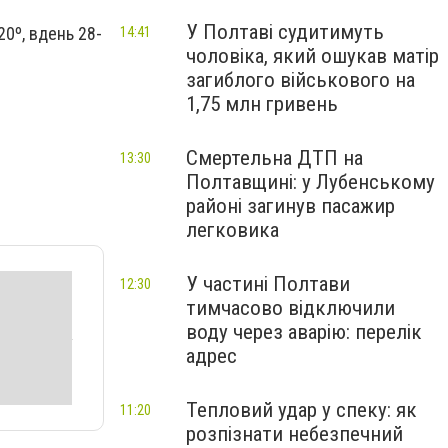
У Полтаві судитимуть
20º, вдень 28-
14:41
чоловіка, який ошукав матір
загиблого військового на
1,75 млн гривень
Смертельна ДТП на
13:30
Полтавщині: у Лубенському
районі загинув пасажир
легковика
У частині Полтави
12:30
тимчасово відключили
воду через аварію: перелік
адрес
Тепловий удар у спеку: як
11:20
розпізнати небезпечний