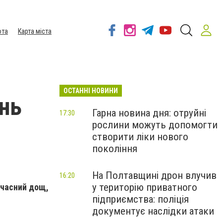
ота
Карта міста
ОСТАННІ НОВИНИ
нь
Гарна новина дня: отруйні
17:30
рослини можуть допомогти
створити ліки нового
покоління
На Полтавщині дрон влучив
16:20
у територію приватного
очасний дощ,
підприємства: поліція
документує наслідки атаки