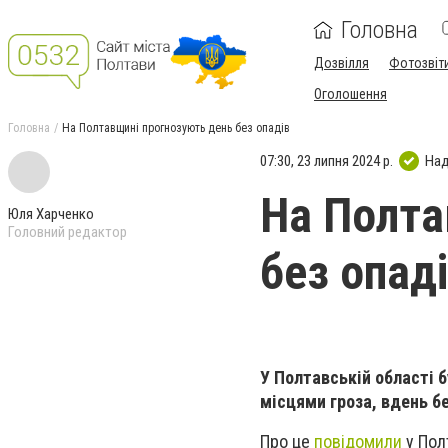
Головна
Дозвілля
Фотозвіт
Оголошення
Головна
На Полтавщині прогнозують день без опадів
07:30, 23 липня 2024 р.
Над
На Полта
Юля Харченко
Головний редактор
без опад
У Полтавській області 
місцями гроза, вдень бе
Про це
повідомили
у Пол