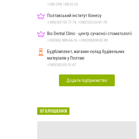
+380 (99) 108-32-26
Полтавський інститут бізнесу
+380(50)155-77-74, +380(53)250-81-78
Bio Dental Clinic - центр сучасної стоматології
+38(066) 888-66-26, +380(98)898-82-89
БудКомплект, магазин-склад будівельних
матеріалів у Полтаві
+380(50)305-91-47
Додати підприємство
ОГОЛОШЕННЯ