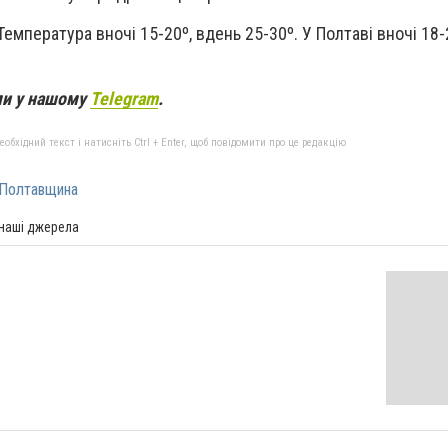
 Температура вночі 15-20º, вдень 25-30º. У Полтаві вночі 18-
ми у нашому
Telegram
.
бхідний текст і натисніть Ctrl + Enter, щоб повідомити про це редакцію
Полтавщина
 наші джерела