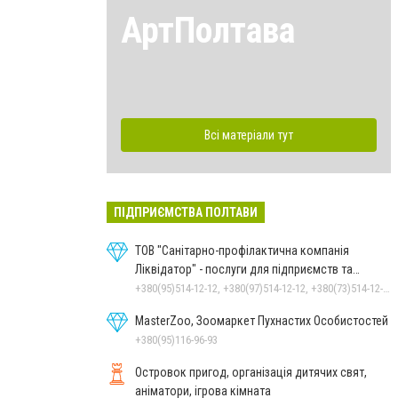
АртПолтава
Всі матеріали тут
ПІДПРИЄМСТВА ПОЛТАВИ
ТОВ "Санітарно-профілактична компанія
Ліквідатор" - послуги для підприємств та
населення
+380(95)514-12-12, +380(97)514-12-12, +380(73)514-12-12
MasterZoo, Зоомаркет Пухнастих Особистостей
+380(95)116-96-93
Островок пригод, організація дитячих свят,
аніматори, ігрова кімната