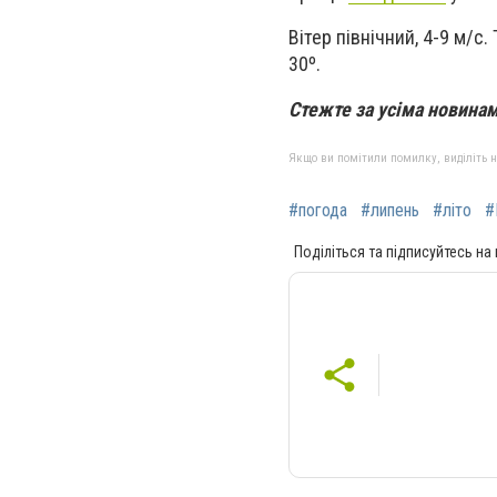
Вітер північний, 4-9 м/с.
30º.
Стежте за усіма новина
Якщо ви помітили помилку, виділіть нео
#погода
#липень
#літо
#
Поділіться та підписуйтесь на