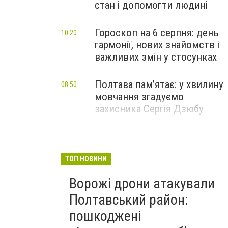
стан і допомогти людині
Гороскоп на 6 серпня: день
10:20
гармонії, нових знайомств і
важливих змін у стосунках
Полтава пам’ятає: у хвилину
08:50
мовчання згадуємо
захисника Сергія Дзюбу
ТОП НОВИНИ
Ворожі дрони атакували
Полтавський район:
пошкоджені