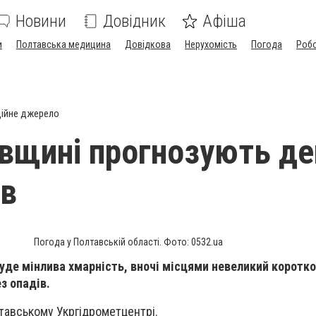
Новини
Довідник
Афіша
и
Полтавська медицина
Довідкова
Нерухомість
Погода
Роб
ійне джерело
вщині прогнозують де
ів
Погода у Полтавській області. Фото: 0532.ua
буде мінлива хмарність, вночі місцями невеликий коротк
з опадів.
тавському Укргідрометцентрі.