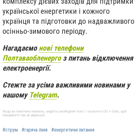
комплексу дієвих заходів для підтримки
української енергетики і кожного
українця та підготовки до надважливого
осінньо-зимового періоду.
Нагадаємо
нові телефони
Полтаваобленерго
з питань відключення
електроенергії.
Стежте за усіма важливими новинами у
нашому
Telegram
.
Якщо ви помітили помилку, виділіть необхідний текст і натисніть Ctrl + Enter, щоб
повідомити про це редакцію
#струм
#гаряча лінія
#енергетичні питання