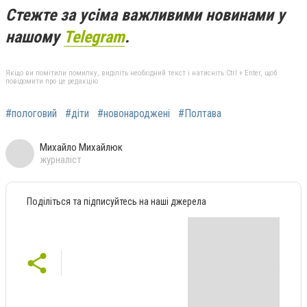
Стежте за усіма важливими новинами у
нашому
Telegram
.
Якщо ви помітили помилку, виділіть необхідний текст і натисніть Ctrl + Enter, щоб
повідомити про це редакцію
#пологовий
#діти
#новонароджені
#Полтава
Михайло Михайлюк
журналіст
Поділіться та підписуйтесь на наші джерела