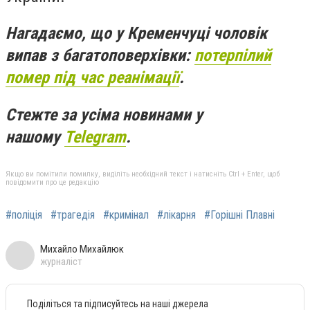
Нагадаємо, що у Кременчуці чоловік
випав з багатоповерхівки:
потерпілий
помер під час реанімації
.
Стежте за усіма новинами у
нашому
Telegram
.
Якщо ви помітили помилку, виділіть необхідний текст і натисніть Ctrl + Enter, щоб
повідомити про це редакцію
#поліція
#трагедія
#кримінал
#лікарня
#Горішні Плавні
Михайло Михайлюк
журналіст
Поділіться та підписуйтесь на наші джерела