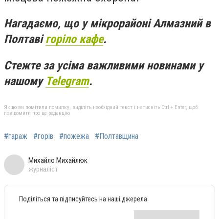
Нагадаємо, що у мікрорайоні Алмазний в
Полтаві
горіло кафе
.
Стежте за усіма важливими новинами у
нашому
Telegram
.
Якщо ви помітили помилку, виділіть необхідний текст і натисніть Ctrl + Enter, щоб
повідомити про це редакцію
#гараж
#горів
#пожежа
#Полтавщина
Михайло Михайлюк
журналіст
Поділіться та підписуйтесь на наші джерела