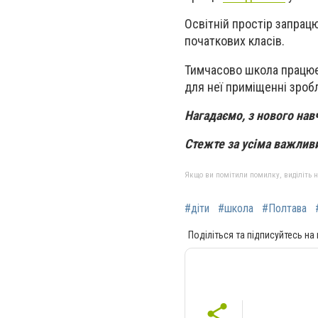
Освітній простір запрацю
початкових класів.
Тимчасово школа працює 
для неї приміщенні зроб
Нагадаємо, з
нового нав
Стежте за усіма важли
Якщо ви помітили помилку, виділіть нео
#діти
#школа
#Полтава
Поділіться та підписуйтесь на