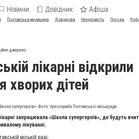
Новини
Довідник
Афіша
и
Полтавська медицина
Довідкова
Нерухомість
Погода
Роб
ійне джерело
ькій лікарні відкрили
я хворих дітей
Школа супергероїв». Фото: пресслужба Полтавської міськради
ікарні запрацювала «Школа супергероїв», де будуть вчити
ивалому лікуванні.
авській міській раді.