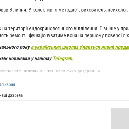
вав 8 липня. У колективі є методист, вихователь, психолог,
на території ендокринологічного відділення. Пізніше у пр
лять ремонт і функціонуватиме вона на першому поверсі лік
чального року
в українських школах з'явиться новий пред
вими новинами у нашому
Telegram
.
бхідний текст і натисніть Ctrl + Enter, щоб повідомити про це редакцію
#лікарня
 наші джерела