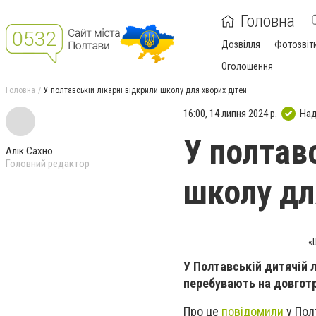
Головна
Дозвілля
Фотозвіт
Оголошення
Головна
У полтавській лікарні відкрили школу для хворих дітей
16:00, 14 липня 2024 р.
Над
У полтавс
Алік Сахно
Головний редактор
школу дл
«
У Полтавській дитячій л
перебувають на довготр
Про це
повідомили
у Полт