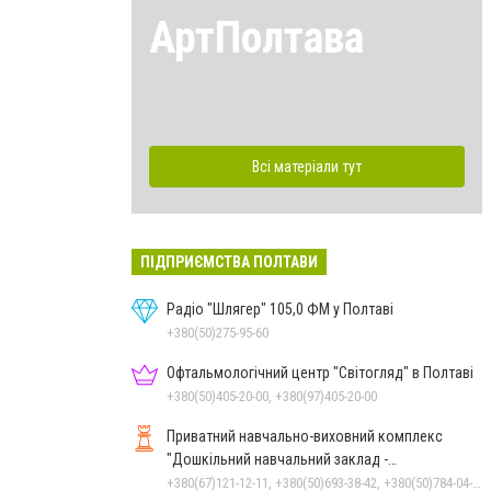
АртПолтава
Всі матеріали тут
ПІДПРИЄМСТВА ПОЛТАВИ
Радіо "Шлягер" 105,0 ФМ у Полтаві
+380(50)275-95-60
Офтальмологічний центр "Світогляд" в Полтаві
+380(50)405-20-00, +380(97)405-20-00
Приватний навчально-виховний комплекс
"Дошкільний навчальний заклад -
спеціалізована школа" О.Данько
+380(67)121-12-11, +380(50)693-38-42, +380(50)784-04-59, +380(99)780-86-98