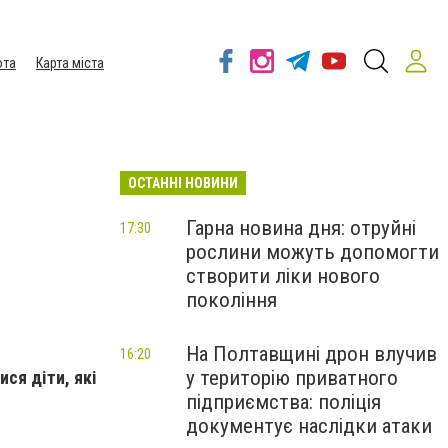
ота
Карта міста
ОСТАННІ НОВИНИ
Гарна новина дня: отруйні
17:30
рослини можуть допомогти
створити ліки нового
покоління
На Полтавщині дрон влучив
16:20
у територію приватного
ся діти, які
підприємства: поліція
документує наслідки атаки