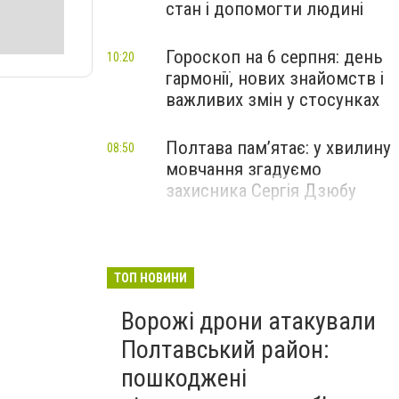
стан і допомогти людині
Гороскоп на 6 серпня: день
10:20
гармонії, нових знайомств і
важливих змін у стосунках
Полтава пам’ятає: у хвилину
08:50
мовчання згадуємо
захисника Сергія Дзюбу
ТОП НОВИНИ
Ворожі дрони атакували
Полтавський район:
пошкоджені