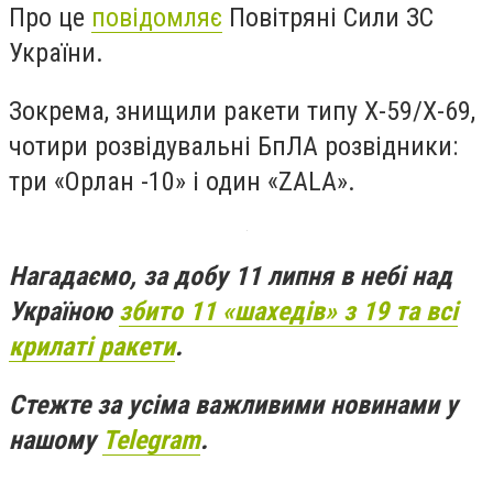
Про це
повідомляє
Повітряні Сили ЗС
України.
Зокрема, знищили ракети типу Х-59/Х-69,
чотири розвідувальні БпЛА розвідники:
три «Орлан -10» і один «ZALA».
Нагадаємо, з
а добу 11 липня в небі над
Україною
збито 11 «шахедів» з 19 та всі
крилаті ракети
.
Стежте за усіма важливими новинами у
нашому
Telegram
.