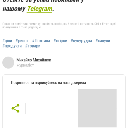
нашому
Telegram
.
Якщо ви помітили помилку, виділіть необхідний текст і натисніть Ctrl + Enter, щоб
повідомити про це редакцію
#ціни
#ринок
#Полтава
#огірки
#кукурудза
#кавуни
#продукти
#товари
Михайло Михайлюк
журналіст
Поділіться та підписуйтесь на наші джерела