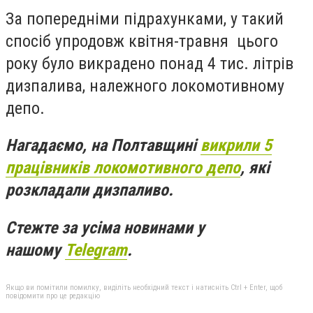
За попередніми підрахунками, у такий
спосіб упродовж квітня-травня цього
року було викрадено понад 4 тис. літрів
дизпалива, належного локомотивному
депо.
Нагадаємо, на Полтавщині
викрили 5
працівників локомотивного депо
, які
розкладали дизпаливо.
Стежте за усіма новинами у
нашому
Telegram
.
Якщо ви помітили помилку, виділіть необхідний текст і натисніть Ctrl + Enter, щоб
повідомити про це редакцію