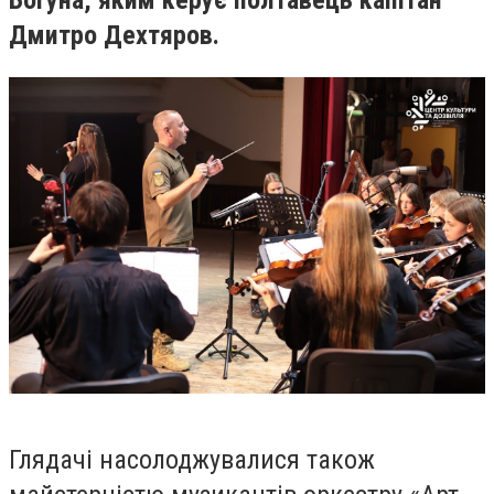
Богуна, яким керує полтавець капітан
Дмитро Дехтяров.
Глядачі насолоджувалися також