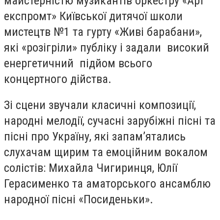
майстерністю музикантів оркестру «Арт
експромт» Київської дитячої школи
мистецтв №1 та гурту «Живі барабани»,
які «розігріли» публіку і задали високий
енергетичний підйом всього
концертного дійства.
Зі сцени звучали класичні композиції,
народні мелодії, сучасні зарубіжні пісні та
пісні про Україну, які запам’ятались
слухачам щирим та емоційним вокалом
солістів: Михайла Чигиринця, Юлії
Герасименко та аматорського ансамблю
народної пісні «Посиденьки».