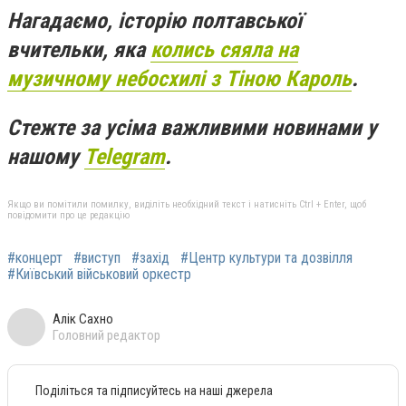
Нагадаємо,
історію полтавської
вчительки, яка
колись сяяла на
музичному небосхилі з Тіною Кароль
.
Стежте за усіма важливими новинами у
нашому
Telegram
.
Якщо ви помітили помилку, виділіть необхідний текст і натисніть Ctrl + Enter, щоб
повідомити про це редакцію
#концерт
#виступ
#захід
#Центр культури та дозвілля
#Київський військовий оркестр
Алік Сахно
Головний редактор
Поділіться та підписуйтесь на наші джерела