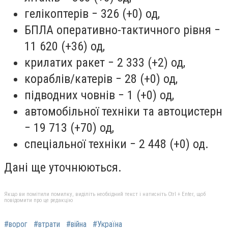
гелікоптерів − 326 (+0) од,
БПЛА оперативно-тактичного рівня −
11 620 (+36) од,
крилатих ракет − 2 333 (+2) од,
кораблів/катерів − 28 (+0) од,
підводних човнів − 1 (+0) од,
автомобільної техніки та автоцистерн
− 19 713 (+70) од,
спеціальної техніки − 2 448 (+0) од.
Дані ще уточнюються.
Якщо ви помітили помилку, виділіть необхідний текст і натисніть Ctrl + Enter, щоб
повідомити про це редакцію
#ворог
#втрати
#війна
#Україна