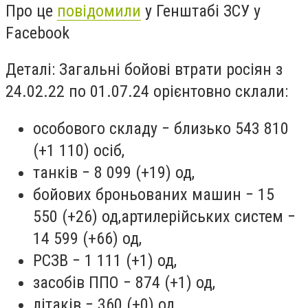
Про це
повідомили
у Генштабі ЗСУ у
Facebook
Деталі: Загальні бойові втрати росіян з
24.02.22 по 01.07.24 орієнтовно склали:
особового складу − близько 543 810
(+1 110) осіб,
танків − 8 099 (+19) од,
бойових броньованих машин − 15
550 (+26) од,артилерійських систем −
14 599 (+66) од,
РСЗВ − 1 111 (+1) од,
засобів ППО − 874 (+1) од,
літаків − 360 (+0) од,