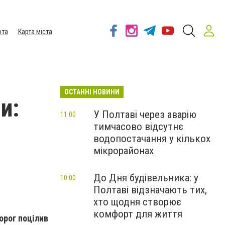
ота
Карта міста
ОСТАННІ НОВИНИ
и:
У Полтаві через аварію
11:00
тимчасово відсутнє
водопостачання у кількох
мікрорайонах
До Дня будівельника: у
10:00
Полтаві відзначають тих,
хто щодня створює
комфорт для життя
орог поцілив