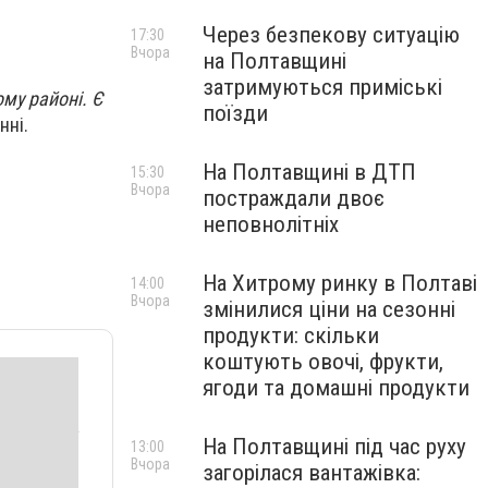
Через безпекову ситуацію
17:30
Вчора
на Полтавщині
затримуються приміські
му районі. Є
поїзди
нні.
На Полтавщині в ДТП
15:30
Вчора
постраждали двоє
неповнолітніх
На Хитрому ринку в Полтаві
14:00
Вчора
змінилися ціни на сезонні
продукти: скільки
коштують овочі, фрукти,
ягоди та домашні продукти
На Полтавщині під час руху
13:00
Вчора
загорілася вантажівка: