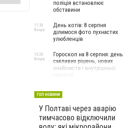
поліція встановлює
обставини
День котів: 8 серпня
11:30
Вчора
ділимося фото пухнастих
улюбленців
Гороскоп на 8 серпня: день
10:20
Вчора
сміливих рішень, нових
знайомств і внутрішньої
гармонії
ТОП НОВИНИ
У Полтаві через аварію
тимчасово відключили
воду: які мікрорайони