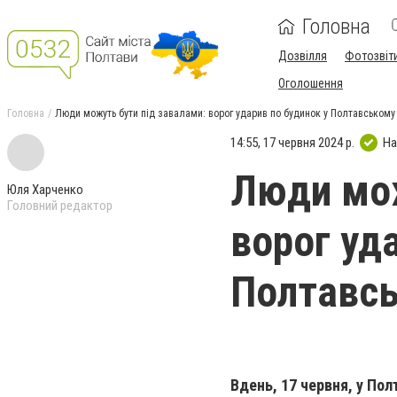
Головна
Дозвілля
Фотозвіт
Оголошення
Головна
Люди можуть бути під завалами: ворог ударив по будинок у Полтавському
14:55, 17 червня 2024 р.
На
Люди мож
Юля Харченко
Головний редактор
ворог уд
Полтавсь
Вдень, 17 червня, у Пол