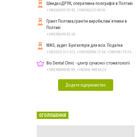
ШвидкоДРУК, оперативна поліграфія в Полтаві
+380(66)055-95-93, +380(96)225-98-00
Граніт Полтава,гранітні вироби,пам`ятники в
Полтаві
+380(98)694-42-54
MAS, аудит. Бухгалтерія для всіх. Податки.
+38(0532) 611-612, +380(96)896-73-54, +380(99)174-39-78
Bio Dental Clinic - центр сучасної стоматології
+380(98)898-82-89, +38(066) 888-66-26
Додати підприємство
ОГОЛОШЕННЯ