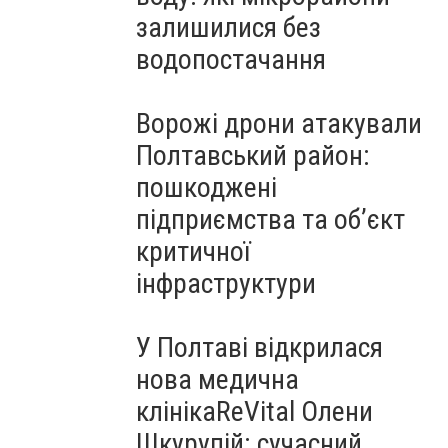
залишилися без
водопостачання
Ворожі дрони атакували
Полтавський район:
пошкоджені
підприємства та об’єкт
критичної
інфраструктури
У Полтаві відкрилася
нова медична
клінікаReVital Олени
Шкурупій: сучасний