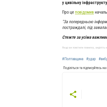
у цивільну інфраструкту
Про це
повідомив
началь
"За попередньою інформа
постраждалі, під завала
Стежте за усіма важли
Якщо ви помітили помилку, виділіть нео
#Полтавщина
#удар
#виб
Поділіться та підписуйтесь на