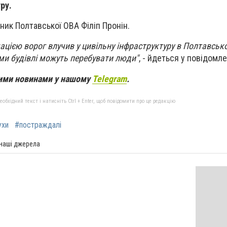
ру.
ник Полтавської ОВА Філіп Пронін.
цією ворог влучив у цивільну інфраструктуру в Полтавсько
ми будівлі можуть перебувати люди"
, - йдеться у повідомле
вими новинами у нашому
Telegram
.
бхідний текст і натисніть Ctrl + Enter, щоб повідомити про це редакцію
ухи
#постраждалі
 наші джерела