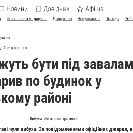
Новини
Довідник
Афіша
и
Полтавська медицина
Довідкова
Нерухомість
Погода
Роб
 районі
дійне джерело
уть бути під завалам
арив по будинок у
кому районі
Вибухи. Фото ілюстративне
таві чули вибухи. За повідомленнями офіційних джерел, в