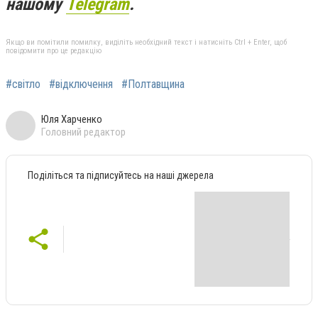
нашому
Telegram
.
Якщо ви помітили помилку, виділіть необхідний текст і натисніть Ctrl + Enter, щоб
повідомити про це редакцію
#світло
#відключення
#Полтавщина
Юля Харченко
Головний редактор
Поділіться та підписуйтесь на наші джерела