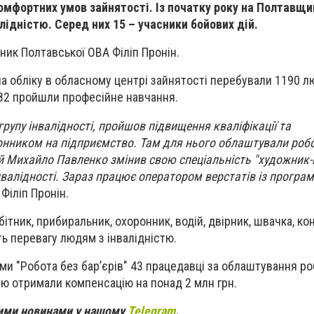
мфортних умов зайнятості. Із початку року на Полтавщи
лідністю. Серед них 15 – учасники бойових дій.
ник Полтавської ОВА Філіп Пронін.
а обліку в обласному центрі зайнятості перебували 1190 л
 82 пройшли професійне навчання.
групу інвалідності, пройшов підвищення кваліфікації та
нником на підприємство. Там для нього облаштували робо
й Михайло Павленко змінив свою спеціальність "художник-
 інвалідності. Зараз працює оператором верстатів із програ
 Філіп Пронін.
ітник, прибиральник, охоронник, водій, двірник, швачка, ко
ть перевагу людям з інвалідністю.
ми "Робота без бар’єрів" 43 працедавці за облаштування ро
тю отримали компенсацію на понад 2 млн грн.
вими новинами у нашому
Telegram
.