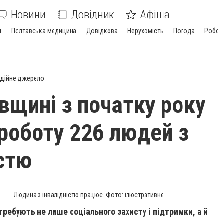
Новини
Довідник
Афіша
и
Полтавська медицина
Довідкова
Нерухомість
Погода
Роб
дійне джерело
вщині з початку року
роботу 226 людей з
істю
Людина з інвалідністю працює. Фото: ілюстративне
требують не лише соціального захисту і підтримки, а й