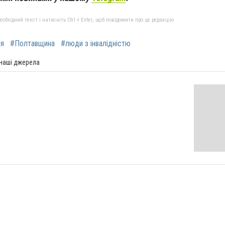
бхідний текст і натисніть Ctrl + Enter, щоб повідомити про це редакцію
ня
#Полтавщина
#люди з інвалідністю
 наші джерела