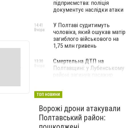
підприємства: поліція
документує наслідки атаки
У Полтаві судитимуть
14:41
Вчора
чоловіка, який ошукав матір
загиблого військового на
1,75 млн гривень
Смертельна ДТП на
13:30
Вчора
Полтавщині: у Лубенському
районі загинув пасажир
легковика
ТОП НОВИНИ
Ворожі дрони атакували
Полтавський район:
пошкоджені