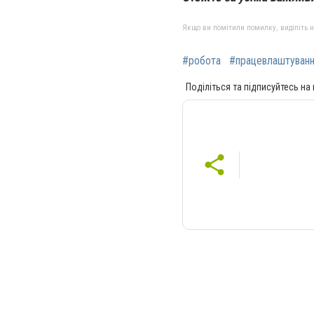
Якщо ви помітили помилку, виділіть нео
#робота
#працевлаштуван
Поділіться та підписуйтесь на