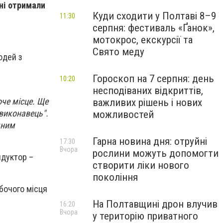
ні отримали
Куди сходити у Полтаві 8–9
11:30
серпня: фестиваль «Ґанок»,
мотокрос, екскурсії та
Свято меду
юдей з
Гороскоп на 7 серпня: день
10:20
несподіваних відкриттів,
че місце. Ще
важливих рішень і нових
виконавець".
можливостей
мним
Гарна новина дня: отруйні
17:30
Вчора
рослини можуть допомогти
ндуктор –
створити ліки нового
покоління
бочого місця
На Полтавщині дрон влучив
16:20
Вчора
у територію приватного