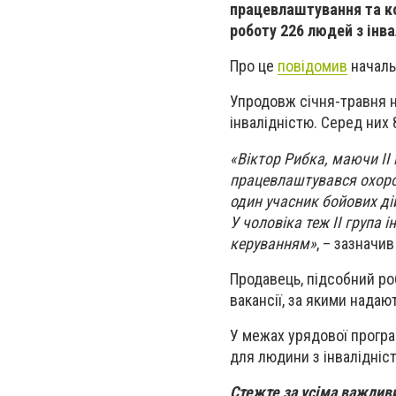
працевлаштування та ко
роботу 226 людей з інва
Про це
повідомив
началь
Упродовж січня-травня н
інвалідністю. Серед них
«Віктор Рибка, маючи II 
працевлаштувався охоро
один учасник бойових ді
У чоловіка теж II група
керуванням»
, – зазначив
Продавець, підсобний роб
вакансії, за якими надаю
У межах урядової програ
для людини з інвалідніс
Стежте за усіма важли