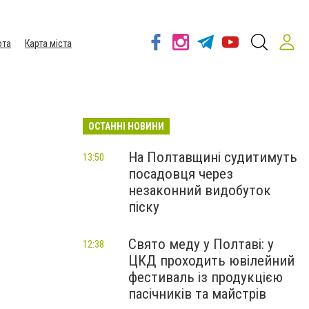
ота
Карта міста
ОСТАННІ НОВИНИ
На Полтавщині судитимуть
13:50
посадовця через
незаконний видобуток
піску
Свято меду у Полтаві: у
12:38
ЦКД проходить ювілейний
фестиваль із продукцією
пасічників та майстрів