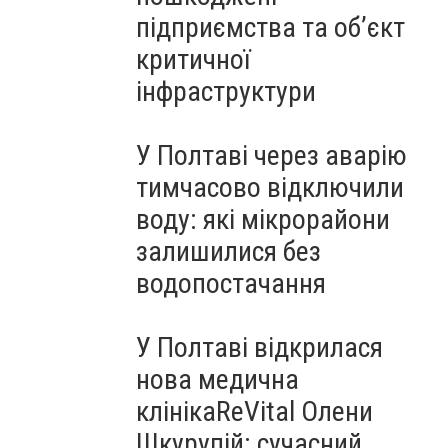
підприємства та об’єкт
критичної
інфраструктури
У Полтаві через аварію
тимчасово відключили
воду: які мікрорайони
залишилися без
водопостачання
У Полтаві відкрилася
нова медична
клінікаReVital Олени
Шкурупій: сучасний