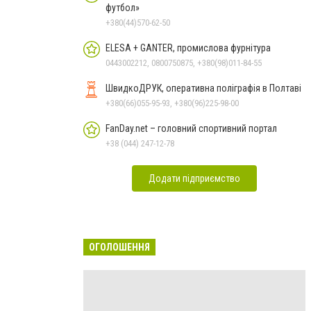
футбол»
+380(44)570-62-50
ELESA + GANTER, промислова фурнітура
0443002212, 0800750875, +380(98)011-84-55
ШвидкоДРУК, оперативна поліграфія в Полтаві
+380(66)055-95-93, +380(96)225-98-00
FanDay.net – головний спортивний портал
+38 (044) 247-12-78
Додати підприємство
ОГОЛОШЕННЯ