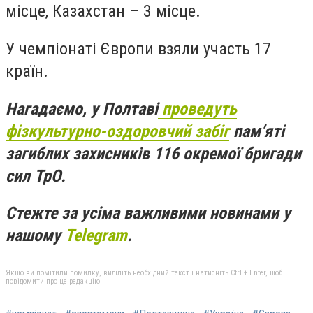
місце, Казахстан – 3 місце.
У чемпіонаті Європи взяли участь 17
країн.
Нагадаємо, у Полтаві
проведуть
фізкультурно-оздоровчий забіг
памʼяті
загиблих захисників 116 окремої бригади
сил ТрО.
Стежте за усіма важливими новинами у
нашому
Telegram
.
Якщо ви помітили помилку, виділіть необхідний текст і натисніть Ctrl + Enter, щоб
повідомити про це редакцію