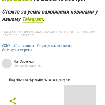
Стежте за усіма важливими новинами у
нашому
Telegram
.
Якщо ви помітили помилку, виділіть необхідний текст і натисніть Ctrl + Enter, щоб
повідомити про це редакцію
#СБУ
#Полтавщина
#коригувальники погню
#агентурна мережа
Юля Харченко
Головний редактор
Поділіться та підписуйтесь на наші джерела