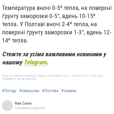
Температура вночі 0-5º тепла, на поверхні
ґрунту заморозки 0-5°, вдень 10-15º
тепла. У Полтаві вночі 2-4º тепла, на
поверхні ґрунту заморозки 1-3°, вдень 12-
14º тепла.
Стежте за усіма важливими новинами у
нашому
Telegram
.
Якщо ви помітили помилку, виділіть необхідний текст і натисніть Ctrl + Enter, щоб
повідомити про це редакцію
#Погода
#заморозки
#Полтава
#травень
Алік Сахно
Головний редактор