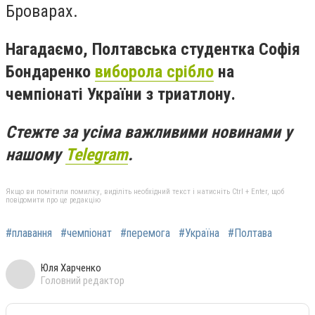
Броварах.
Нагадаємо, Полтавська студентка Софія
Бондаренко
виборола срібло
на
чемпіонаті України з триатлону.
Стежте за усіма важливими новинами у
нашому
Telegram
.
Якщо ви помітили помилку, виділіть необхідний текст і натисніть Ctrl + Enter, щоб
повідомити про це редакцію
#плавання
#чемпіонат
#перемога
#Україна
#Полтава
Юля Харченко
Головний редактор