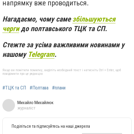
напрямку вже проводиться.
Нагадаємо, чому саме
збільшуються
черги
до полтавського ТЦК та СП.
Стежте за усіма важливими новинами у
нашому
Telegram
.
Якщо ви помітили помилку, виділіть необхідний текст і натисніть Ctrl + Enter, щоб
повідомити про це редакцію
#ТЦК та СП
#Полтава
#плани
Михайло Михайлюк
журналіст
Поділіться та підписуйтесь на наші джерела