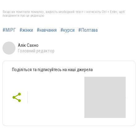
Якщо ви помітили помилку, виділіть необхідний текст і натисніть Ctrl + Enter, щоб
повідомити про це редакцію
#МІРГ
#жінки
#навчання
#курси
#Полтава
Алік Сахно
Головний редактор
Поділіться та підписуйтесь на наші джерела