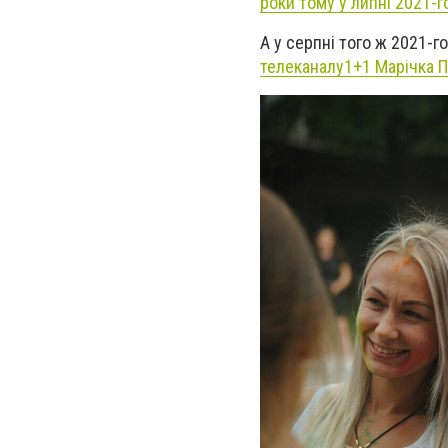
роки тому у липні 2021-г
А у серпні того ж 2021-г
телеканалу1+1 Марічка П