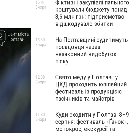
Фіктивні закупівлі пального
15:41
Вчора
коштували бюджету понад
8,6 млн грн: підприємство
відшкодувало збитки
На Полтавщині судитимуть
13:50
Вчора
посадовця через
незаконний видобуток
піску
Свято меду у Полтаві: у
12:38
Вчора
ЦКД проходить ювілейний
фестиваль із продукцією
пасічників та майстрів
Куди сходити у Полтаві 8–9
11:30
Вчора
серпня: фестиваль «Ґанок»,
мотокрос, екскурсії та