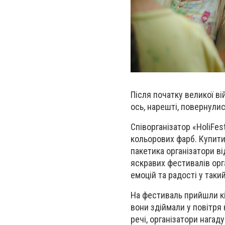
Після початку великої в
ось, нарешті, повернулис
Співорганізатор «
Holi
Fes
кольорових фарб. Купити
пакетика організатори в
яскравих фестивалів орг
емоцій та радості у таки
На фестиваль прийшли кіл
вони здіймали у повітря
речі, організатори нага