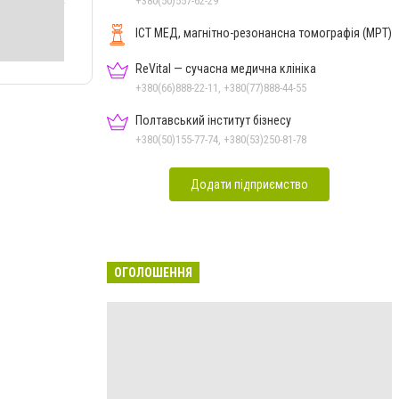
+380(50)557-62-29
ІСТ МЕД, магнітно-резонансна томографія (МРТ)
ReVital — сучасна медична клініка
+380(66)888-22-11, +380(77)888-44-55
Полтавський інститут бізнесу
+380(50)155-77-74, +380(53)250-81-78
Додати підприємство
ОГОЛОШЕННЯ