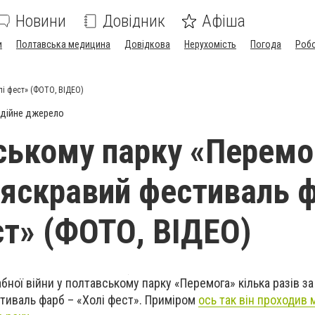
Новини
Довідник
Афіша
и
Полтавська медицина
Довідкова
Нерухомість
Погода
Роб
лі фест» (ФОТО, ВІДЕО)
дійне джерело
ському парку «Перемо
 яскравий фестиваль 
ст» (ФОТО, ВІДЕО)
ної війни у полтавському парку «Перемога» кілька разів за
тиваль фарб – «Холі фест». Приміром
ось так він проходив