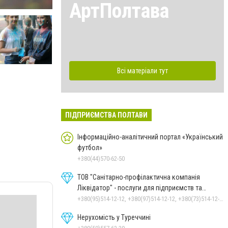
АртПолтава
Всі матеріали тут
ПІДПРИЄМСТВА ПОЛТАВИ
Інформаційно-аналітичний портал «Український
футбол»
+380(44)570-62-50
ТОВ "Санітарно-профілактична компанія
Ліквідатор" - послуги для підприємств та
населення
+380(95)514-12-12, +380(97)514-12-12, +380(73)514-12-12
Нерухомість у Туреччині