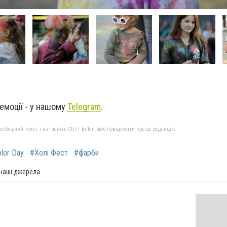
і емоції - у нашому
Telegram
.
бхідний текст і натисніть Ctrl + Enter, щоб повідомити про це редакцію
lor Day
#Холі Фест
#фарби
 наші джерела