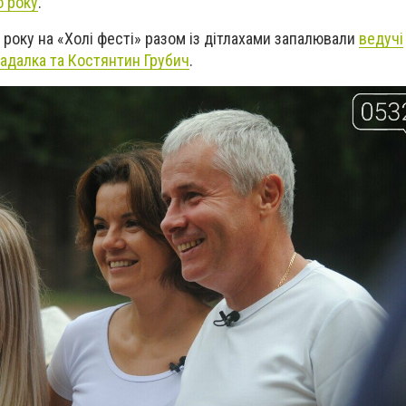
о року
.
о року на «Холі фесті» разом із дітлахами запалювали
ведучі
адалка та Костянтин Грубич
.