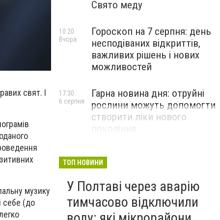
Свято меду
Гороскоп на 7 серпня: день
10:20
Вчора
несподіваних відкриттів,
важливих рішень і нових
можливостей
авих свят. І
Гарна новина дня: отруйні
17:30
6 серпня
рослини можуть допомогти
створити ліки нового
лограмів
покоління
роданого
роведення
озитивних
ТОП НОВИНИ
У Полтаві через аварію
апальну музику
тимчасово відключили
і себе (до
легко
воду: які мікрорайони