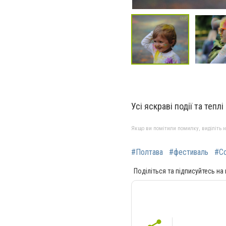
Усі яскраві події та тепл
Якщо ви помітили помилку, виділіть нео
#Полтава
#фестиваль
#Co
Поділіться та підписуйтесь на