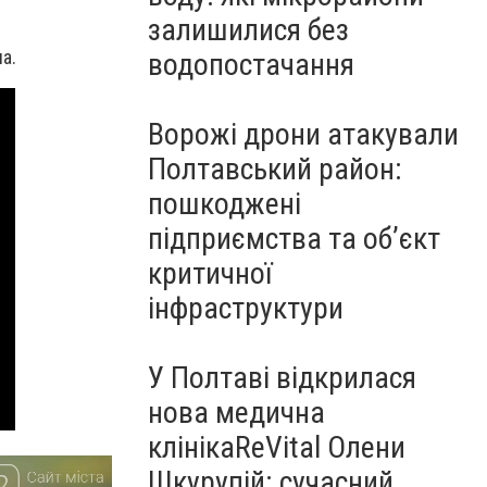
залишилися без
ua
.
водопостачання
Ворожі дрони атакували
Полтавський район:
пошкоджені
підприємства та об’єкт
критичної
інфраструктури
У Полтаві відкрилася
нова медична
клінікаReVital Олени
Шкурупій: сучасний