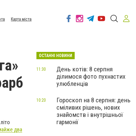
ота
Карта міста
ОСТАННІ НОВИНИ
га»
День котів: 8 серпня
11:30
ділимося фото пухнастих
фарб
улюбленців
Гороскоп на 8 серпня: день
10:20
сміливих рішень, нових
знайомств і внутрішньої
гармонії
 літо
 майже два