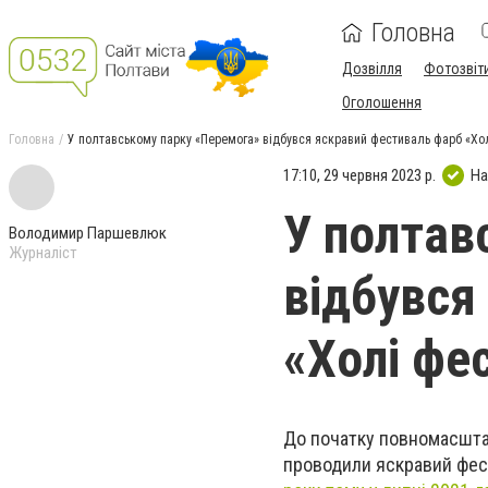
Головна
Дозвілля
Фотозвіт
Оголошення
Головна
У полтавському парку «Перемога» відбувся яскравий фестиваль фарб «Хо
17:10, 29 червня 2023 р.
На
У полтав
Володимир Паршевлюк
Журналіст
відбувся
«Холі фе
До початку повномасштаб
проводили яскравий фес