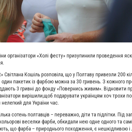
ійни організатори «Холі фесту» призупинили проведення яскр
я.
t
» Світлана Кошіль розповіла, що у Полтаву привезли 200 кі
 один пакетик із фарбою можна за 30 гривень. З кожного п
іддають 3 гривні до фонду «Повернись живим».
Відновити п
анізатори вирішили,
щоб подарувати українцям хоч трохи п
й нелегкий для України час.
ька сотень полтавців – переважно, діти та підлітки. Під з
 кольорові веселки фарби, обкидали нею одне одного та сам
дують, що фарба – природнього походження, є нешкідливою і 