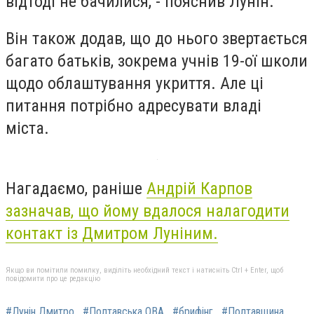
відтоді не бачилися, - пояснив Лунін.
Він також додав, що до нього звертається
багато батьків, зокрема учнів 19-ої школи
щодо облаштування укриття. Але ці
питання потрібно адресувати владі
міста.
Нагадаємо, раніше
Андрій Карпов
зазначав, що йому вдалося налагодити
контакт із Дмитром Луніним.
Якщо ви помітили помилку, виділіть необхідний текст і натисніть Ctrl + Enter, щоб
повідомити про це редакцію
#Лунін Дмитро
#Полтавська ОВА
#брифінг
#Полтавщина