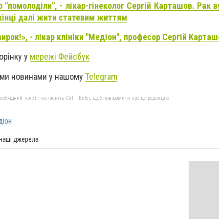
 "помолоділи", - лікар-гінеколог Сергій Карташов. Рак в
жінці далі жити статевим життям
ирок!», - лікар клініки "Медіон", професор Сергій Карташ
орінку у
мережі Фейсбук
ими новинами у
нашому
Telegram
бхідний текст і натисніть Ctrl + Enter, щоб повідомити про це редакцію
іон
 наші джерела