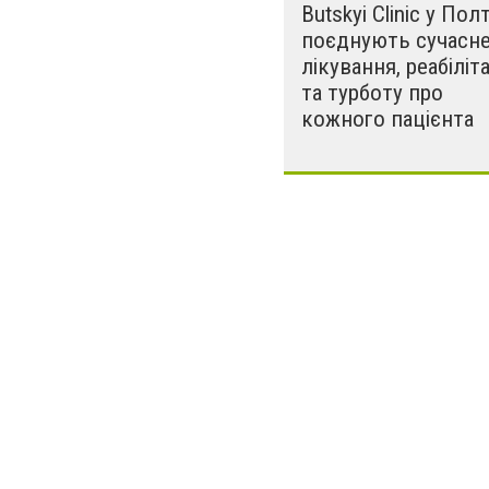
Butskyi Clinic у Пол
поєднують сучасн
лікування, реабіліт
та турботу про
кожного пацієнта