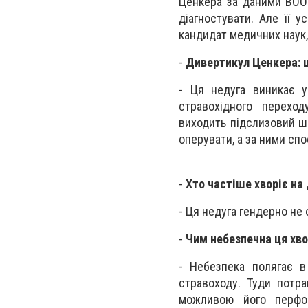
Ценкера за даними ВООЗ
діагностувати. Але її 
кандидат медичних наук, л
-
Дивертикул Ценкера: щ
- Ця недуга виникає у
стравохідного переход
виходить підслизовий ша
оперувати, а за ними спо
-
Хто частіше хворіє на
- Ця недуга гендерно не 
-
Чим небезпечна ця хв
- Небезпека полягає в
стравоходу. Туди потра
можливою його перфор