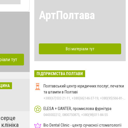
АртПолтава
Всі матеріали тут
ріали тут
ПІДПРИЄМСТВА ПОЛТАВИ
ИЦИНА
Полтавський центр юридичних послуг, печатки
та штампи в Полтаві
+380(67)532-21-11, +380(66)146-37-19, +380(95)566-81-74, +380 (532) 61-26-56
ELESA + GANTER, промислова фурнітура
0443002212, 0800750875, +380(98)011-84-55
 серце
 клініка
Bio Dental Clinic - центр сучасної стоматології