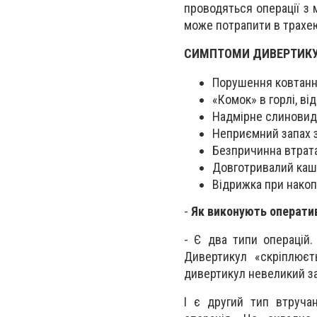
проводяться операції з 
може потрапити в трахею
СИМПТОМИ ДИВЕРТИКУ
Порушення ковтання
«Комок» в горлі, ві
Надмірне слиновид
Неприємний запах з
Безпричинна втрата
Довготривалий каш
Відрижка при накоп
-
Як виконують операти
- Є два типи операцій.
Дивертикул «скріплюєт
дивертикул невеликий за
І є другий тип втруча