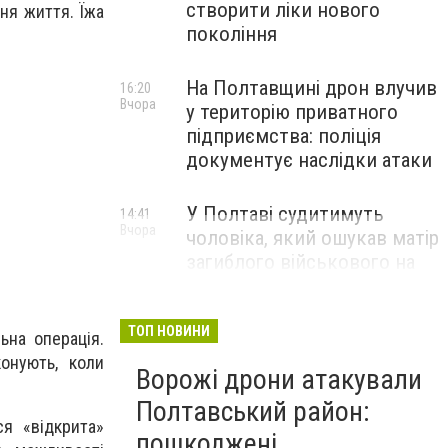
створити ліки нового
ня життя. Їжа
покоління
На Полтавщині дрон влучив
16:20
Вчора
у територію приватного
підприємства: поліція
документує наслідки атаки
У Полтаві судитимуть
14:41
Вчора
чоловіка, який ошукав матір
загиблого військового на
1,75 млн гривень
ТОП НОВИНИ
ьна операція.
конують, коли
Ворожі дрони атакували
Полтавський район:
ся «відкрита»
пошкоджені