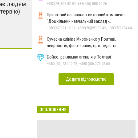
тає людям
+380(98)898-82-89, +38(066) 888-66-26
нтерв'ю)
Приватний навчально-виховний комплекс
"Дошкільний навчальний заклад -
спеціалізована школа" О.Данько
+380(67)121-12-11, +380(50)693-38-42, +380(50)784-04-59, +380(99)780-86-98
Сучасна клініка Мироненко у Полтаві,
неврологія, фізіотерапія, ортопедія та
реабілітація
Бойко, рекламна агенція в Полтаві
+380 (67) 531-12-58, +380 (50) 275-95-60
Додати підприємство
ОГОЛОШЕННЯ