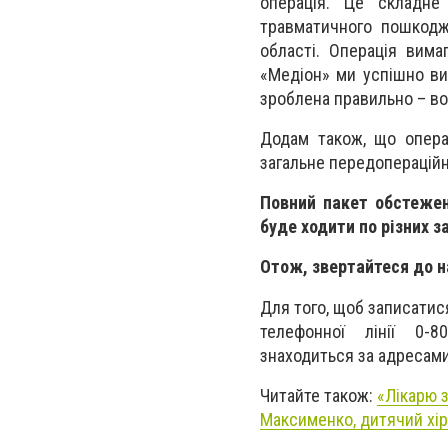
операція. Це складне
травматичного пошкодже
області. Операція вима
«Медіон» ми успішно вик
зроблена правильно – во
Додам також, що опера
загальне передоперацій
Повний пакет обстежень
буде ходити по різних з
Отож, звертайтеся до н
Для того, щоб записатис
телефонної лінії 0-8
знаходиться за адресами:
Читайте також:
«Лікарю з
Максименко, дитячий хір