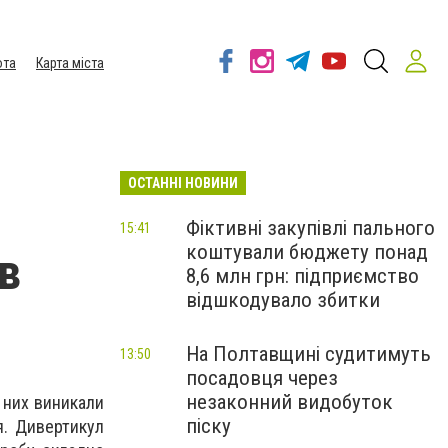
ота
Карта міста
ОСТАННІ НОВИНИ
Фіктивні закупівлі пального
15:41
коштували бюджету понад
 в
8,6 млн грн: підприємство
відшкодувало збитки
На Полтавщині судитимуть
13:50
посадовця через
незаконний видобуток
 них виникали
піску
я. Дивертикул