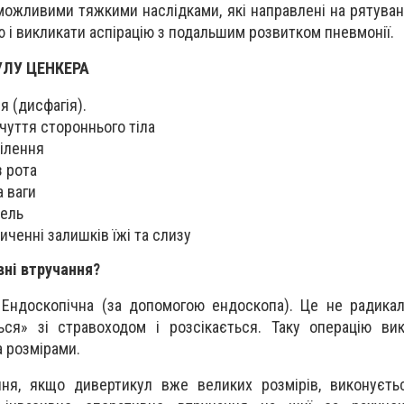
можливими тяжкими наслідками, які направлені на рятуван
 і викликати аспірацію з подальшим розвитком пневмонії.
ЛУ ЦЕНКЕРА
 (дисфагія).
дчуття стороннього тіла
ілення
 рота
 ваги
ель
иченні залишків їжі та слизу
вні втручання?
 Ендоскопічна (за допомогою ендоскопа). Це не радикал
ься» зі стравоходом і розсікається. Таку операцію ви
 розмірами.
ння, якщо дивертикул вже великих розмірів, виконуєть