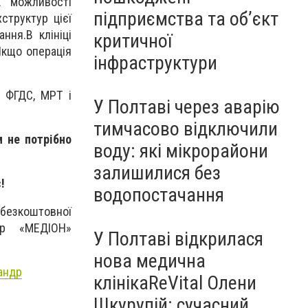
к можливості
підприємства та об’єкт
структур цієї
ння.В клініці
критичної
Якщо операція
інфраструктури
, ФГДС, МРТ і
У Полтаві через аварію
тимчасово відключили
м не потрібно
воду: які мікрорайони
залишилися без
!
водопостачання
 безкоштовної
нтр «МЕДІОН»
У Полтаві відкрилася
нова медична
сандр
клінікаReVital Олени
Шкурупій: сучасний