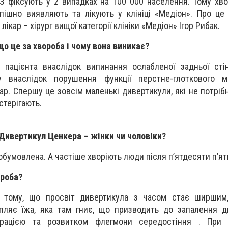
 фіксують у 2 випадках на 100 000 населення. Тому хв
успішно виявляють та лікують у клініці «Медіон». Про це
ікар – хірург вищої категорії клініки «Медіон» Ігор Рибак.
о це за хвороба і чому вона виникає?
 пацієнта внаслідок випинання ослабленої задньої сті
у внаслідок порушення функції перстне-глоткового м'
р. Спершу це зовсім маленькі дивертикули, які не потрібн
стерігають.
 Дивертикул Ценкера – жінки чи чоловіки?
обумовлена. А частіше хворіють люди після п’ятдесяти п’яти
ороба?
 тому, що просвіт дивертикула з часом стає ширшим,
пляє їжа, яка там гниє, що призводить до запалення д
ацією та розвитком флегмони середостіння . При 