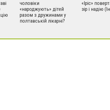
таві
чоловіки
«Іріс» повер
е
«народжують» дітей
зір і надію (І
ацію
разом з дружинами у
полтавській лікарні?