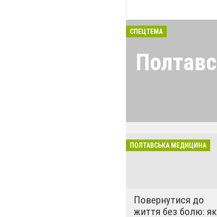
СПЕЦТЕМА
Полтавс
Розповіді про лі
амбулаторії та 
методи та засоб
Поради фахівців,
медичної рефор
ПОЛТАВСЬКА МЕДИЦИНА
Повернутися до
життя без болю: як