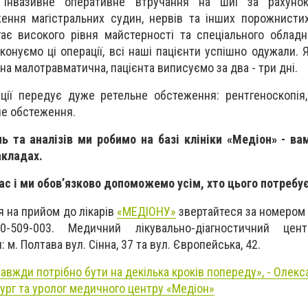
 інвазивне оперативне втручання на шиї за рахуно
ння магістральних судин, нервів та інших порожнистих
гає високого рівня майстерності та спеціального обладна
онуємо ці операції, всі наші пацієнти успішно одужали. 
на малотравматична, пацієнта виписуємо за два - три дні.
ції передує дуже ретельне обстеження: рентгеноскопія
не обстеження.
 та аналізів ми робимо на базі клініки «Медіон» - ва
акладах.
ас і ми обов’язково допоможемо усім, хто цього потребує
я на прийом до лікарів
«МЕДІОНУ»
звертайтеся за номером
00-509-003. Медичний лікувально-діагностичний це
 м. Полтава вул. Сінна, 37 та вул. Європейська, 42.
авжди потрібно бути на декілька кроків попереду», - Олек
ург та уролог медичного центру «Медіон»