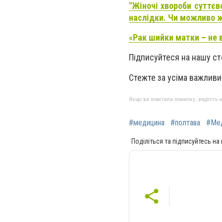
"Жіночі хвороби суттєво
наслідки. Чи можливо 
«Рак шийки матки – не в
Підписуйтеся на нашу ст
Стежте за усіма важлив
Якщо ви помітили помилку, виділіть нео
#медицина
#полтава
#Мед
Поділіться та підписуйтесь на