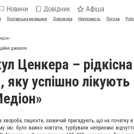
Новини
Довідник
Афіша
и
Полтавська медицина
Довідкова
Нерухомість
Погода
Роб
Медіон»
дійне джерело
ул Ценкера – рідкісна
, яку успішно лікують
Медіон»
 хвороба, пацієнти, зазвичай пригадують, що на початку в
му їжі: було важко ковтати, турбували неприємні відчутт