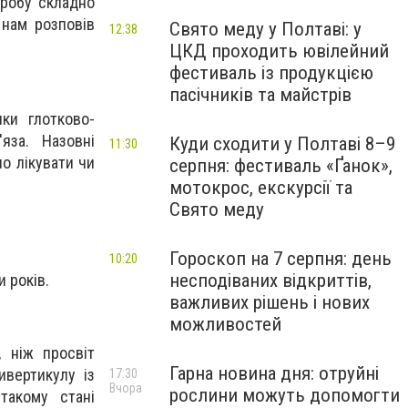
оробу складно
 нам розповів
Свято меду у Полтаві: у
12:38
ЦКД проходить ювілейний
фестиваль із продукцією
пасічників та майстрів
нки глотково-
яза. Назовні
Куди сходити у Полтаві 8–9
11:30
о лікувати чи
серпня: фестиваль «Ґанок»,
мотокрос, екскурсії та
Свято меду
Гороскоп на 7 серпня: день
10:20
несподіваних відкриттів,
 років.
важливих рішень і нових
можливостей
 ніж просвіт
Гарна новина дня: отруйні
ивертикулу із
17:30
Вчора
рослини можуть допомогти
такому стані