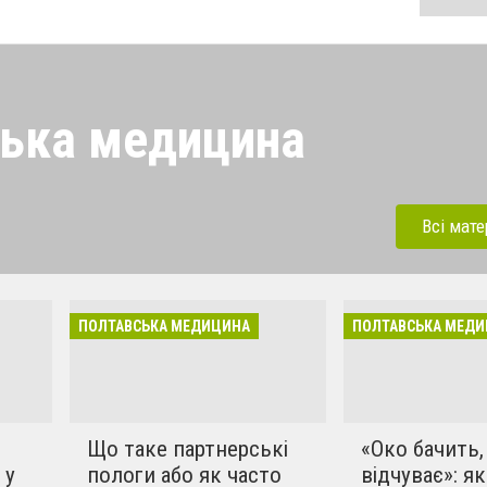
ька медицина
карні, медичні центри,
ЦМСД. А також про нові
Всі мате
и лікування пацієнтів.
 відгуки пацієнтів, хід
ми.
ПОЛТАВСЬКА МЕДИЦИНА
ПОЛТАВСЬКА МЕД
Що таке партнерські
«Око бачить,
 у
пологи або як часто
відчуває»: як