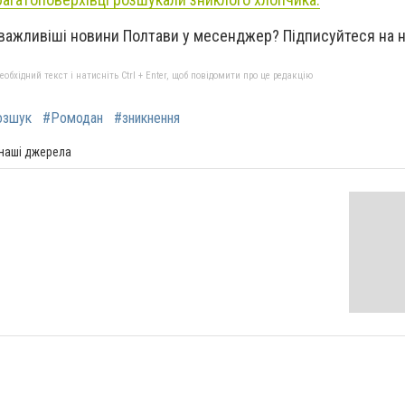
важливіші новини Полтави у месенджер? Підписуйтеся на
бхідний текст і натисніть Ctrl + Enter, щоб повідомити про це редакцію
озшук
#Ромодан
#зникнення
 наші джерела