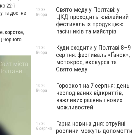
ко 22-ї
Свято меду у Полтаві: у
12:38
у та досі не
Вчора
ЦКД проходить ювілейний
фестиваль із продукцією
пасічників та майстрів
е, коротке,
ащ чорного
Куди сходити у Полтаві 8–9
11:30
Вчора
серпня: фестиваль «Ґанок»,
мотокрос, екскурсії та
Свято меду
Гороскоп на 7 серпня: день
10:20
Вчора
несподіваних відкриттів,
важливих рішень і нових
можливостей
Гарна новина дня: отруйні
17:30
6 серпня
рослини можуть допомогти