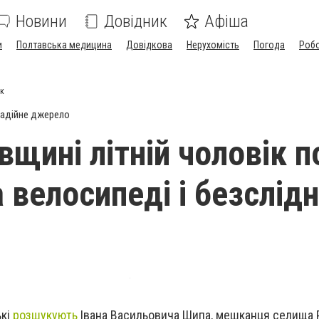
Новини
Довідник
Афіша
и
Полтавська медицина
Довідкова
Нерухомість
Погода
Роб
ик
адійне джерело
щині літній чоловік п
 велосипеді і безслід
ькі
розшукують
Івана Васильовича Шипа, мешканця селища 