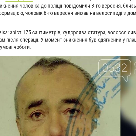
кнення чоловіка до поліції повідомили 8-го вересня, близь
ормацією, чоловік 6-го вересня виїхав на велосипеді з дом
ка: зріст 175 сантиметрів, худорлява статура, волосся сив
рам після операції. У момент зникнення був одягнений у пл
гумові чоботи.