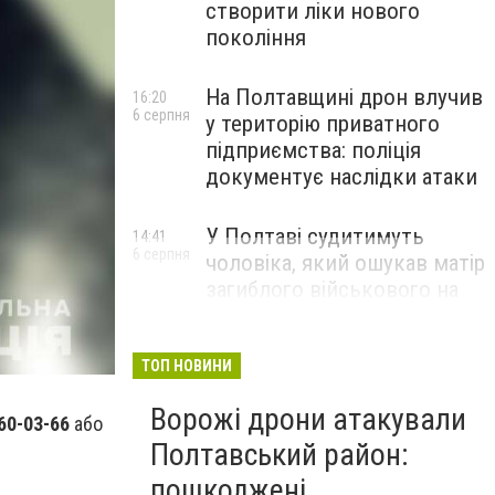
створити ліки нового
покоління
На Полтавщині дрон влучив
16:20
6 серпня
у територію приватного
підприємства: поліція
документує наслідки атаки
У Полтаві судитимуть
14:41
6 серпня
чоловіка, який ошукав матір
загиблого військового на
1,75 млн гривень
ТОП НОВИНИ
Ворожі дрони атакували
60-03-66
або
Полтавський район:
пошкоджені