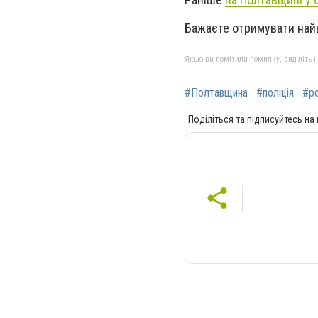
Бажаєте отримувати най
Якщо ви помітили помилку, виділіть нео
#Полтавщина
#поліція
#р
Поділіться та підписуйтесь на