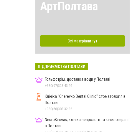
АртПолтава
Всі матеріали тут
ПІДПРИЄМСТВА ПОЛТАВИ
Гольфстрім, доставка води у Полтаві
+380(97)323-43-94
Клініка "Cherevko Dental Clinic" стоматологія в
Полтаві
+380(66)303-32-32
NeuroKinesis, клініка неврології та кінезіотерапії
в Полтаві