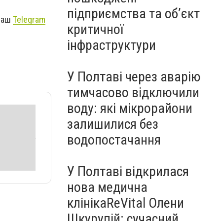
підприємства та об’єкт
 наш
Telegram
критичної
інфраструктури
У Полтаві через аварію
тимчасово відключили
воду: які мікрорайони
залишилися без
водопостачання
У Полтаві відкрилася
нова медична
клінікаReVital Олени
Шкурупій: сучасний