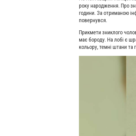
року народження. Про зни
години. За отриманою інф
повернувся.
Прикмети зниклого чолові
має бороду. На лобі є ш
кольору, темні штани та 