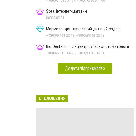
+38(067) 390 31 67, +380(95)873-11-03
Sota, інтернет-магазин
0800330131
Мармеландія - приватний дитячий садок
+380(99)161-22-13, +380(68)161-22-13
Bio Dental Clinic - центр сучасної стоматології
+38(066) 888-66-26, +380(98)898-82-89
Додати підприємство
ОГОЛОШЕННЯ