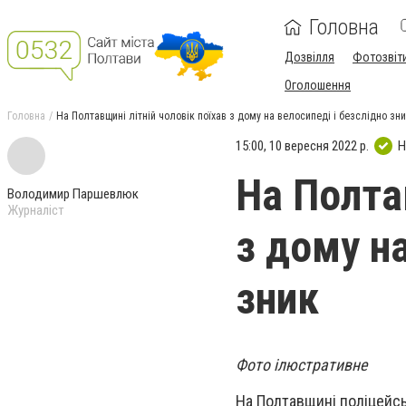
Головна
Дозвілля
Фотозвіт
Оголошення
Головна
На Полтавщині літній чоловік поїхав з дому на велосипеді і безслідно зн
15:00, 10 вересня 2022 р.
Н
На Полтав
Володимир Паршевлюк
Журналіст
з дому на
зник
Фото ілюстративне
На Полтавщині поліцейс