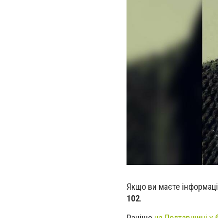
Якщо ви маєте інформаці
102
.
Раніше
на Полтавщині у 