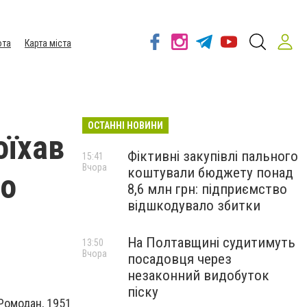
ота
Карта міста
ОСТАННІ НОВИНИ
оїхав
Фіктивні закупівлі пального
15:41
Вчора
коштували бюджету понад
но
8,6 млн грн: підприємство
відшкодувало збитки
На Полтавщині судитимуть
13:50
Вчора
посадовця через
незаконний видобуток
піску
Ромодан, 1951