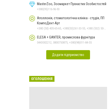
MasterZoo, Зоомаркет Пухнастих Особистостей
+380(95)116-96-93
Аполлонія, стоматологічна клініка - студія, ПП
КомпоДент-Арт
+380 (50) 405-65-65, +380(53)261-33-55, +380 (532) 50-88-99
ELESA + GANTER, промислова фурнітура
0443002212, 0800750875, +380(98)011-84-55
Додати підприємство
ОГОЛОШЕННЯ