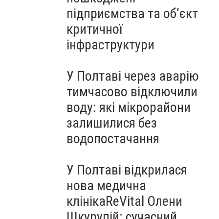
підприємства та об’єкт
критичної
інфраструктури
У Полтаві через аварію
тимчасово відключили
воду: які мікрорайони
залишилися без
водопостачання
У Полтаві відкрилася
нова медична
клінікаReVital Олени
Шкурупій: сучасний