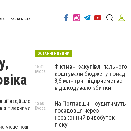
ота
Карта міста
ОСТАННІ НОВИНИ
у,
Фіктивні закупівлі пального
15:41
Вчора
коштували бюджету понад
овіка
8,6 млн грн: підприємство
відшкодувало збитки
ліції надійшло
На Полтавщині судитимуть
13:50
а з тілесними
Вчора
посадовця через
незаконний видобуток
піску
а місце події,