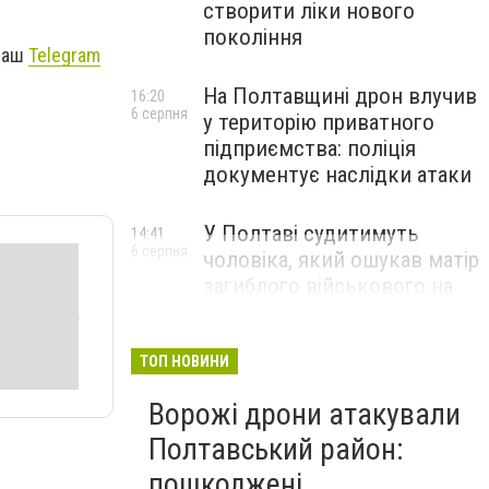
створити ліки нового
покоління
 наш
Telegram
На Полтавщині дрон влучив
16:20
6 серпня
у територію приватного
підприємства: поліція
документує наслідки атаки
У Полтаві судитимуть
14:41
6 серпня
чоловіка, який ошукав матір
загиблого військового на
1,75 млн гривень
ТОП НОВИНИ
Ворожі дрони атакували
Полтавський район:
пошкоджені