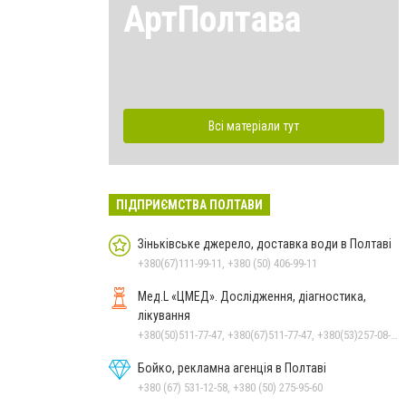
АртПолтава
Всі матеріали тут
ПІДПРИЄМСТВА ПОЛТАВИ
Зіньківське джерело, доставка води в Полтаві
+380(67)111-99-11, +380 (50) 406-99-11
Мед.L «ЦМЕД». Дослідження, діагностика,
лікування
+380(50)511-77-47, +380(67)511-77-47, +380(53)257-08-18
Бойко, рекламна агенція в Полтаві
+380 (67) 531-12-58, +380 (50) 275-95-60