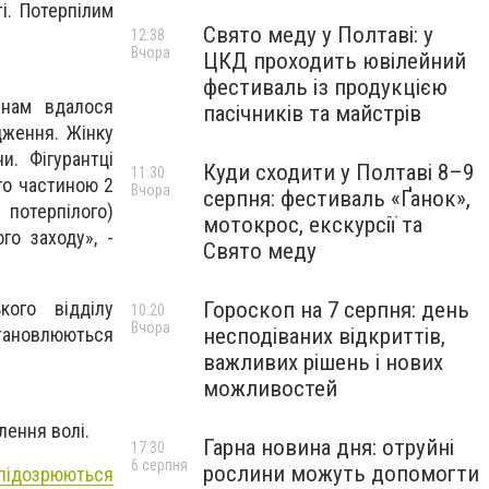
і. Потерпілим
Свято меду у Полтаві: у
12:38
Вчора
ЦКД проходить ювілейний
фестиваль із продукцією
 нам вдалося
пасічників та майстрів
дження. Жінку
и. Фігурантці
Куди сходити у Полтаві 8–9
11:30
го частиною 2
Вчора
серпня: фестиваль «Ґанок»,
отерпілого)
мотокрос, екскурсії та
го заходу», -
Свято меду
кого відділу
Гороскоп на 7 серпня: день
10:20
Вчора
становлюються
несподіваних відкриттів,
важливих рішень і нових
можливостей
лення волі.
Гарна новина дня: отруйні
17:30
6 серпня
рослини можуть допомогти
 підозрюються