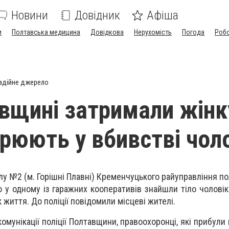
Новини
Довідник
Афіша
и
Полтавська медицина
Довідкова
Нерухомість
Погода
Роб
адійне джерело
вщині затримали жінк
зрюють у вбивстві чол
ілу №2 (м. Горішні Плавні) Кременчуцького райуправління по
 у одному із гаражних кооперативів знайшли тіло чоловік
життя. До поліції повідомили місцеві жителі.
комунікації поліції Полтавщини, правоохоронці, які прибули н