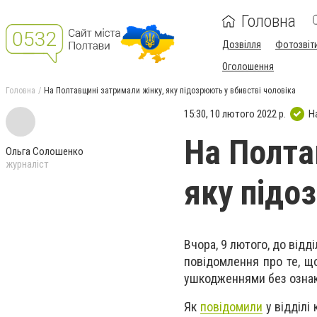
Головна
Дозвілля
Фотозвіт
Оголошення
Головна
На Полтавщині затримали жінку, яку підозрюють у вбивстві чоловіка
15:30, 10 лютого 2022 р.
Н
На Полта
Ольга Солошенко
журналіст
яку підо
Вчора, 9 лютого, до відд
повідомлення про те, що
ушкодженнями без ознак 
Як
повідомили
у відділі 