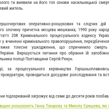
лого та виявили на його тілі ознаки насильницької смерт
евий житель.
ершочергових оперативно-розшукових та слідчих дій
го злочину причетна місцева мешканка, 1990 року наро
атті 208 Кримінального процесуального кодексу Україн
у у вчиненні кримінального правопорушення, передбачено
тяжке тілесне ушкодження, що спричинило смерть п
України. Вирішується питання про обрання їй запобіжно
льника поліції Полтавщини Сергій Рекун.
ії, за процесуального керівництва Горішньоплавнівсь
 прокуратури, проводиться досудове розслідування та в
ини підозрюваній загрожує від семи до десяти років позбав
вщині розшукують Ганну Токарєву та Миколу Єришева, які