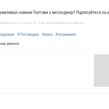
важливіші новини Полтави у месенджер?
Підписуйтеся на
бхідний текст і натисніть Ctrl + Enter, щоб повідомити про це редакцію
лідування
#Полтавщина
#жінка
#затримання
 наші джерела