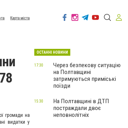
ота
Карта міста
ОСТАННІ НОВИНИ
ини
Через безпекову ситуацію
17:30
на Полтавщині
 78
затримуються приміські
поїзди
На Полтавщині в ДТП
15:30
постраждали двоє
неповнолітніх
ої громади на
ані видатки у