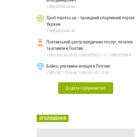
+380(50)953-83-06
Sport-express.ua – провідний спортивний портал
України
+380(44)534-43-80
Полтавський центр юридичних послуг, печатки
та штампи в Полтаві
+380 (532) 61-26-56, +380(67)532-21-11, +380(95)566-81-74, +380(66)146-37-19
Бойко, рекламна агенція в Полтаві
+380 (50) 275-95-60, +380 (67) 531-12-58
Додати підприємство
ОГОЛОШЕННЯ