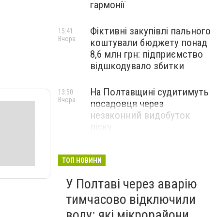
гармонії
Фіктивні закупівлі пального
15:41
Вчора
коштували бюджету понад
8,6 млн грн: підприємство
відшкодувало збитки
На Полтавщині судитимуть
13:50
Вчора
посадовця через
незаконний видобуток
піску
ТОП НОВИНИ
У Полтаві через аварію
тимчасово відключили
воду: які мікрорайони