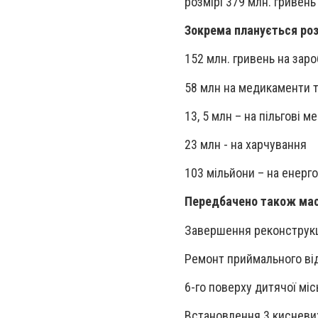
розмірі 379 млн. гривень
Зокрема планується ро
152 млн. гривень на заро
58 млн на медикаменти т
13, 5 млн – на пільгові 
23 млн - на харчування
103 мільйони – на енерго
Передбачено також мас
Завершення реконструкц
Ремонт приймального від
6-го поверху дитячої місь
Встановлення 3 кисневих с