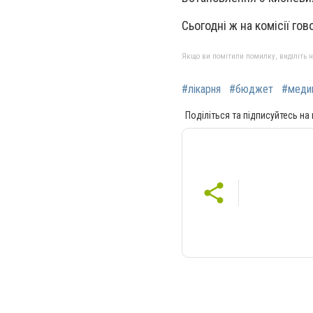
Сьогодні ж на комісії гов
Якщо ви помітили помилку, виділіть нео
#лікарня
#бюджет
#меди
Поділіться та підписуйтесь на