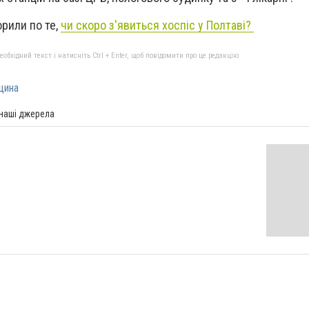
орили по те,
чи скоро з'явиться хоспіс у Полтаві?
бхідний текст і натисніть Ctrl + Enter, щоб повідомити про це редакцію
цина
 наші джерела