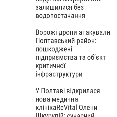
залишилися без
водопостачання
Ворожі дрони атакували
Полтавський район:
пошкоджені
підприємства та об’єкт
критичної
інфраструктури
У Полтаві відкрилася
нова медична
клінікаReVital Олени
Шкурупій: сучасний