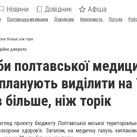
Новини
Довідник
Афіша
и
Полтавська медицина
Довідкова
Нерухомість
Погода
Роб
нів більше, ніж торік
дійне джерело
би полтавської медиц
 планують виділити на
 більше, ніж торік
згляд проєкту бюджету Полтавської міської територіальн
охорони здоров’я. Загалом, на медичну галузь запланов