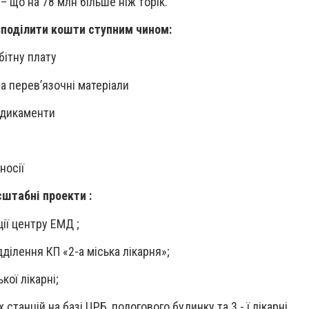
 – що на 78 млн більше ніж торік.
зподілити кошти ступним чином:
бітну плату
а перев’язочні матеріали
медикаменти
носії
штабні проекти :
ії центру ЕМД ;
ділення КП «2-а міська лікарня»;
кої лікарні;
танцій на базі ЦРБ, пологового будинку та 3 - ї лікарні .