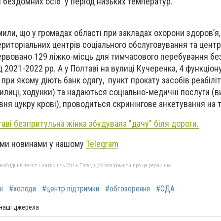
 бездомних осіб у період низьких температур.
или, що у громадах області при закладах охорони здоров’я,
ериторіальних центрів соціального обслуговування та центр
ервовано 129 ліжко-місць для тимчасового перебування бе
 2021-2022 рр. А у Полтаві на вулиці Кучеренка, 4 функціон
при якому діють банк одягу, пункт прокату засобів реабіліт
, милиці, ходунки) та надаються соціально-медичні послуги 
івня цукру крові), проводиться скринінгове анкетування на 
аві безпритульна жінка збудувала "дачу" біля дороги.
ими новинами у
нашому
Telegram
бхідний текст і натисніть Ctrl + Enter, щоб повідомити про це редакцію
і
#холоди
#центр підтримки
#обговорення
#ОДА
 наші джерела