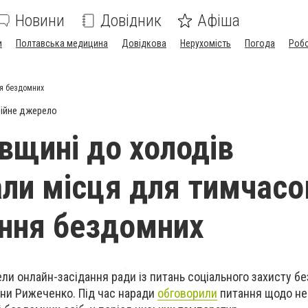
Новини
Довідник
Афіша
и
Полтавська медицина
Довідкова
Нерухомість
Погода
Роб
ня бездомних
ійне джерело
вщині до холодів
али місця для тимчасо
ння бездомних
ли онлайн-засідання ради із питань соціального захисту б
ини Рижеченко. Під час наради
обговорили
питання щодо н