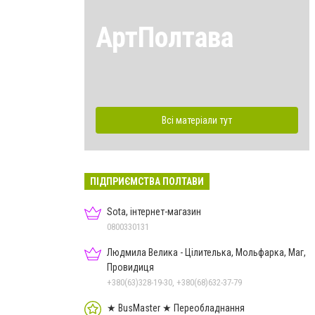
АртПолтава
Всі матеріали тут
ПІДПРИЄМСТВА ПОЛТАВИ
Sota, інтернет-магазин
0800330131
Людмила Велика - Цілителька, Мольфарка, Маг,
Провидиця
+380(63)328-19-30, +380(68)632-37-79
★ BusMaster ★ Переобладнання