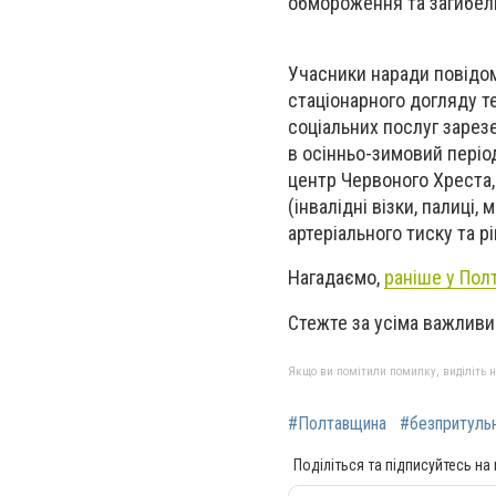
обмороження та загибелі
Учасники наради повідом
стаціонарного догляду т
соціальних послуг зарез
в осінньо-зимовий період
центр Червоного Хреста, 
(інвалідні візки, палиці
артеріального тиску та р
Нагадаємо,
раніше у Полт
Стежте за усіма важлив
Якщо ви помітили помилку, виділіть нео
#Полтавщина
#безпритульн
Поділіться та підписуйтесь на