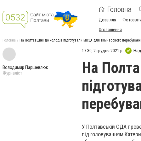
Головна
Дозвілля
Фотозвіт
Оголошення
Головна
На Полтавщині до холодів підготували місця для тимчасового перебуван
17:30, 2 грудня 2021 р.
Над
На Полта
Володимир Паршевлюк
Журналіст
підготув
перебува
У Полтавській ОДА прове
під головуванням Катер