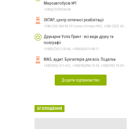
Мікроавтобусів №1
+380(67)599-04-04
ОКТАР, центр оптичної реабілітації
+380 (50) 960-93-29 Салон-Оптика IRIS, +380 (532) 63-23-87 Салон-Оптика IRIS
Друкарня Успіх Принт - всі види друку та
поліграфії
+380(67)612-50-46, +380(66)413-68-11
MAS, аудит. Бухгалтерія для всіх. Податки.
+38(0532) 611-612, +380(96)896-73-54, +380(99)174-39-78
Додати підприємство
ОГОЛОШЕННЯ