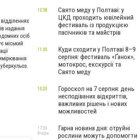
Свято меду у Полтаві: у
12:38
ЦКД проходить ювілейний
 відділеннях
фестиваль із продукцією
ів надання
пасічників та майстрів
здомних осіб
ує міський
Куди сходити у Полтаві 8–9
11:30
ації
серпня: фестиваль «Ґанок»,
(вимірювання
мотокрос, екскурсії та
туберкульоз.
Свято меду
Гороскоп на 7 серпня: день
10:20
несподіваних відкриттів,
важливих рішень і нових
можливостей
Гарна новина дня: отруйні
17:30
Вчора
рослини можуть допомогти