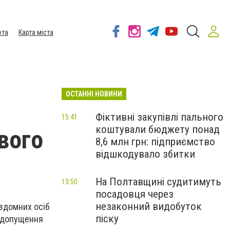
ота
Карта міста
ОСТАННІ НОВИНИ
Фіктивні закупівлі пального
15:41
коштували бюджету понад
вого
8,6 млн грн: підприємство
відшкодувало збитки
На Полтавщині судитимуть
13:50
посадовця через
незаконний видобуток
ездомних осіб
піску
едопущення