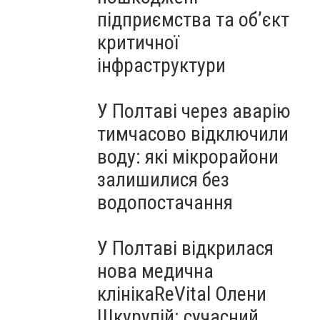
підприємства та об’єкт
критичної
інфраструктури
У Полтаві через аварію
тимчасово відключили
воду: які мікрорайони
залишилися без
водопостачання
У Полтаві відкрилася
нова медична
клінікаReVital Олени
Шкурупій: сучасний