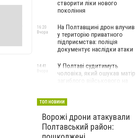
створити ліки нового
покоління
На Полтавщині дрон влучив
16:20
Вчора
у територію приватного
підприємства: поліція
документує наслідки атаки
У Полтаві судитимуть
14:41
Вчора
чоловіка, який ошукав матір
загиблого військового на
1,75 млн гривень
ТОП НОВИНИ
Ворожі дрони атакували
Полтавський район:
пошкоджені