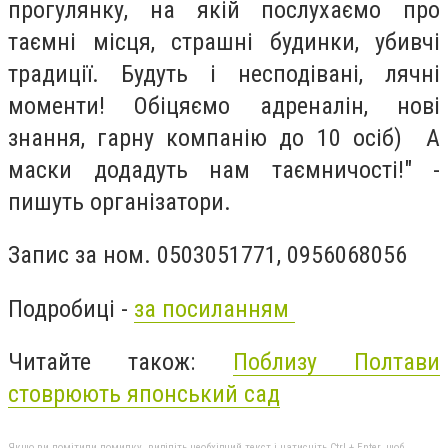
прогулянку, на якій послухаємо про
таємні місця, страшні будинки, убивчі
традиції. Будуть і несподівані, лячні
моменти! Обіцяємо адреналін, нові
знання, гарну компанію до 10 осіб) А
маски додадуть нам таємничості!" -
пишуть організатори.
Запис за ном. 0503051771, 0956068056
Подробиці -
за посиланням
Читайте також:
Поблизу Полтави
стоврюють японський сад
Якщо ви помітили помилку, виділіть необхідний текст і натисніть Ctrl + Enter, щоб