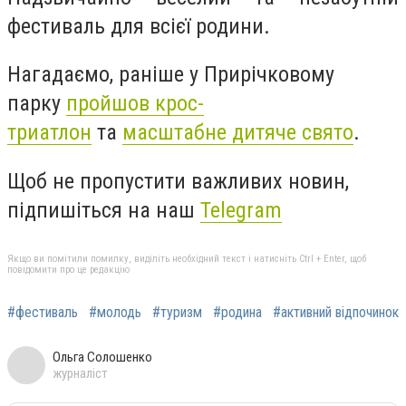
фестиваль для всієї родини.
Нагадаємо, раніше у Прирічковому
парку
пройшов крос-
триатлон
та
масштабне дитяче свято
.
Щоб не пропустити важливих новин,
підпишіться на наш
Telegram
Якщо ви помітили помилку, виділіть необхідний текст і натисніть Ctrl + Enter, щоб
повідомити про це редакцію
#фестиваль
#молодь
#туризм
#родина
#активний відпочинок
Ольга Солошенко
журналіст