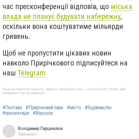
час пресконференції відповів, що
міська
влада не планує будувати набережну
,
оскільки вона коштуватиме мільярди
гривень.
Щоб не пропустити цікавих новин
навколо Прирічкового підписуйтеся на
наш
Telegram
Якщо ви помітили помилку, виділіть необхідний текст і натисніть Ctrl + Enter, щоб
повідомити про це редакцію
#Полтава
#Прирічковий парк
#місто
#будівництво
#презентація
#Ворскла
Володимир Паршевлюк
Журналіст