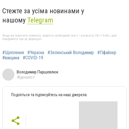
Стежте за усіма новинами у
нашому
Telegram
Якщо ви помітили помилку, виділіть необхідний текст і натисніть Ctrl + Enter, щоб
повідомити про це редакцію
#Щеплення
#Україна
#Зеленський Володимир
#Пфайзер
#вакцина
#COVID-19
Володимир Паршевлюк
Журналіст
Поділіться та підписуйтесь на наші джерела