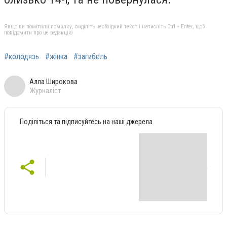
Якщо ви помітили помилку, виділіть необхідний текст і натисніть Ctrl + Enter, щоб
повідомити про це редакцію
#колодязь
#жінка
#загибель
Алла Широкова
Журналіст
Поділіться та підписуйтесь на наші джерела