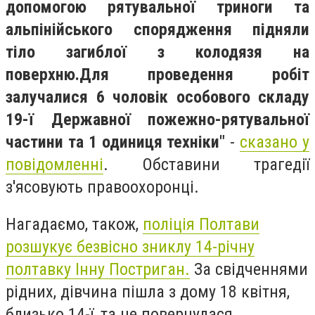
допомогою рятувальної триноги та
альпінійського спорядження підняли
тіло загиблої з колодязя на
поверхню.Для проведення робіт
залучалися 6 чоловік особового складу
19-ї Державної пожежно-рятувальної
частини та 1 одиниця техніки"
-
сказано у
повідомленні
. Обставини трагедії
з'ясовують правоохоронці.
Нагадаємо, також,
поліція Полтави
розшукує безвісно зниклу 14-річну
полтавку Інну Постриган.
За свідченнями
рідних, дівчина пішла з дому 18 квітня,
близько 14-ї, та не повернулася.