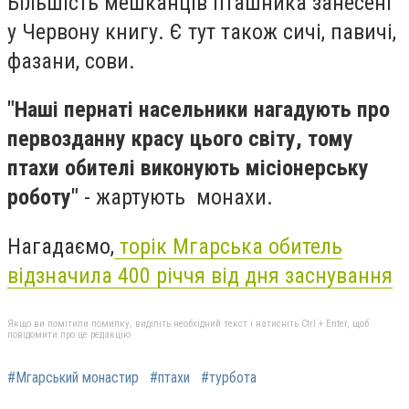
Більшість мешканців пташника занесені
у Червону книгу. Є тут також сичі, павичі,
фазани, сови.
"Наші пернаті насельники нагадують про
первозданну красу цього світу, тому
птахи обителі виконують місіонерську
роботу"
- жартують монахи.
Нагадаємо,
торік Мгарська обитель
відзначила 400 річчя від дня заснування
Якщо ви помітили помилку, виділіть необхідний текст і натисніть Ctrl + Enter, щоб
повідомити про це редакцію
#Мгарський монастир
#птахи
#турбота