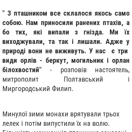
" З пташником все склалося якось само
собою. Нам приносили ранених птахів, а
бо тих, які випали з гнізда. Ми їх
виходжували, та так і лишали. Адже у
природі вони не виживуть. У нас є три
види орлів - беркут, могильник і орлан
білохвостий"
- розповів настоятель,
митрополит Полтавський і
Миргородський Филип.
Минулої зими монахи врятували трьох
лелек і потім випустили їх на волю.