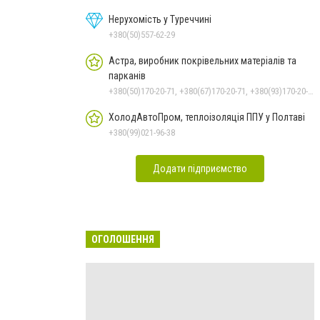
Нерухомість у Туреччині
+380(50)557-62-29
Астра, виробник покрівельних матеріалів та
парканів
+380(50)170-20-71, +380(67)170-20-71, +380(93)170-20-71
ХолодАвтоПром, теплоізоляція ППУ у Полтаві
+380(99)021-96-38
Додати підприємство
ОГОЛОШЕННЯ