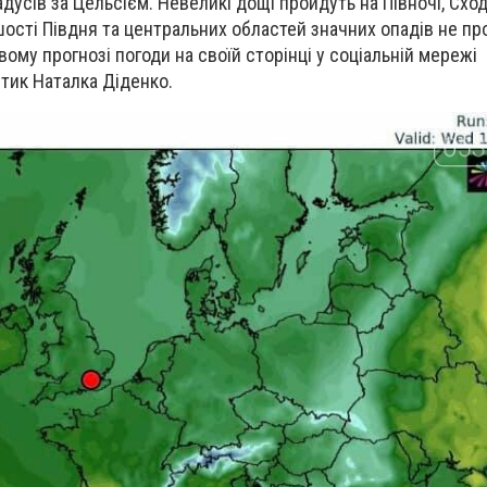
адусів за Цельсієм. Невеликі дощі пройдуть на Півночі, Сход
шості Півдня та центральних областей значних опадів не пр
вому прогнозі погоди на своїй сторінці у соціальній мережі
тик Наталка Діденко.