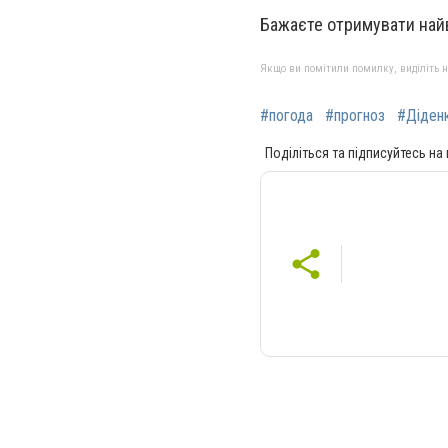
Бажаєте отримувати най
Якщо ви помітили помилку, виділіть нео
#погода
#прогноз
#Діден
Поділіться та підписуйтесь на