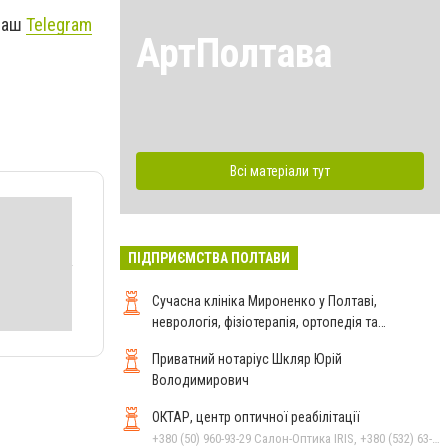
 наш
Telegram
АртПолтава
Всі матеріали тут
ПІДПРИЄМСТВА ПОЛТАВИ
Сучасна клініка Мироненко у Полтаві,
неврологія, фізіотерапія, ортопедія та
реабілітація
Приватний нотаріус Шкляр Юрій
Володимирович
ОКТАР, центр оптичної реабілітації
+380 (50) 960-93-29 Салон-Оптика IRIS, +380 (532) 63-23-87 Салон-Оптика IRIS