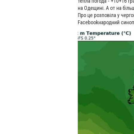
тепла погода - +10+16 гр
на Одещині. А от на біль
Про це розповіла у черго
Facebook
народний синоп