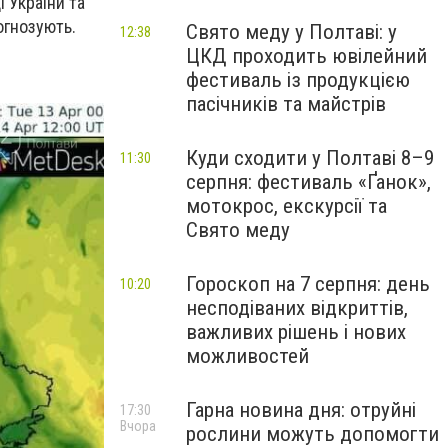
і України та
огнозують.
Свято меду у Полтаві: у
12:38
ЦКД проходить ювілейний
фестиваль із продукцією
пасічників та майстрів
Куди сходити у Полтаві 8–9
11:30
серпня: фестиваль «Ґанок»,
мотокрос, екскурсії та
Свято меду
Гороскоп на 7 серпня: день
10:20
несподіваних відкриттів,
важливих рішень і нових
можливостей
Гарна новина дня: отруйні
17:30
Вчора
рослини можуть допомогти