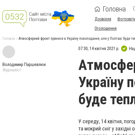
Головна
Дозвілля
Фотозвіт
Оголошення
Головна
Атмосферний фронт принесе в Україну похолодання, але у Полтаві буде т
07:30, 14 квітня 2021 р.
На
Атмосфер
Володимир Паршевлюк
Журналіст
Україну п
буде теп
У середу, 14 квітня, по
та мокрий сніг у західні