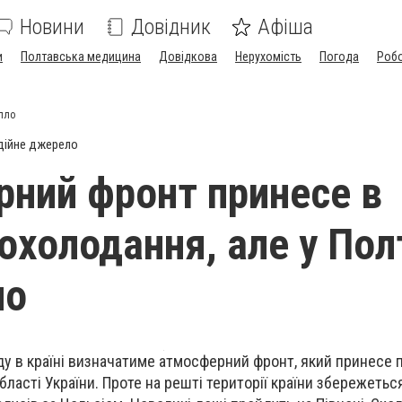
Новини
Довідник
Афіша
и
Полтавська медицина
Довідкова
Нерухомість
Погода
Роб
епло
дійне джерело
ний фронт принесе в
охолодання, але у Пол
ло
году в країні визначатиме атмосферний фронт, який принесе
 області України. Проте на решті території країни збережетьс