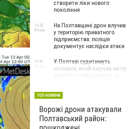
створити ліки нового
покоління
На Полтавщині дрон влучив
16:20
Вчора
у територію приватного
підприємства: поліція
документує наслідки атаки
У Полтаві судитимуть
14:41
Вчора
чоловіка, який ошукав матір
загиблого військового на
1,75 млн гривень
ТОП НОВИНИ
Ворожі дрони атакували
Полтавський район:
пошкоджені