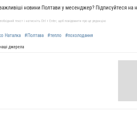
важливіші новини Полтави у месенджер?
Підписуйтеся на
бхідний текст і натисніть Ctrl + Enter, щоб повідомити про це редакцію
ко Наталка
#Полтава
#тепло
#похолодання
 наші джерела