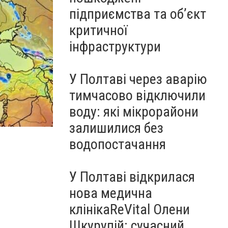
підприємства та об’єкт
критичної
інфраструктури
У Полтаві через аварію
тимчасово відключили
воду: які мікрорайони
залишилися без
водопостачання
У Полтаві відкрилася
нова медична
клінікаReVital Олени
Шкурупій: сучасний