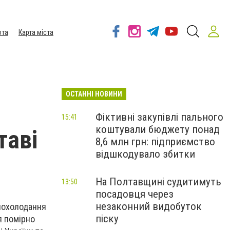
ота
Карта міста
ОСТАННІ НОВИНИ
Фіктивні закупівлі пального
15:41
коштували бюджету понад
таві
8,6 млн грн: підприємство
відшкодувало збитки
На Полтавщині судитимуть
13:50
посадовця через
незаконний видобуток
 похолодання
піску
я помірно