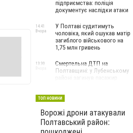
підприємства: поліція
документує наслідки атаки
У Полтаві судитимуть
14:41
Вчора
чоловіка, який ошукав матір
загиблого військового на
1,75 млн гривень
Смертельна ДТП на
13:30
Вчора
Полтавщині: у Лубенському
районі загинув пасажир
легковика
ТОП НОВИНИ
Ворожі дрони атакували
Полтавський район:
пошкоджені