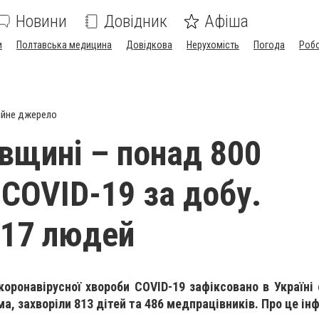
Новини
Довідник
Афіша
и
Полтавська медицина
Довідкова
Нерухомість
Погода
Роб
ійне джерело
вщині – понад 800
 COVID-19 за добу.
 17 людей
коронавірусної хвороби COVID-19 зафіксовано в Україні
ма, захворіли 813 дітей та 486 медпрацівників. Про це і