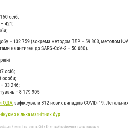
160 осіб;
 – 421;
оби;
добу – 132 759 (зокрема методом ПЛР – 59 803, методом ІФА
ами на антиген до SARS-CoV-2 – 50 680).
раїні
37 осіб;
3 особи;
– 33 246;
увань – 8 179 905.
и ОДА,
зафіксували 812 нових випадків COVID-19. Летальних
очікуємо кілька магнітних бур
бхідний текст і натисніть Ctrl + Enter, щоб повідомити про це редакцію