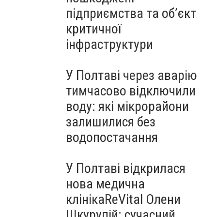
підприємства та об’єкт
критичної
інфраструктури
У Полтаві через аварію
тимчасово відключили
воду: які мікрорайони
залишилися без
водопостачання
У Полтаві відкрилася
нова медична
клінікаReVital Олени
Шкурупій: сучасний