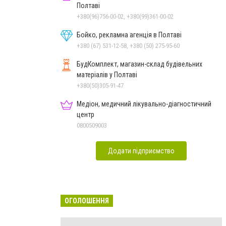
Полтаві
+380(96)756-00-02, +380(99)361-00-02
Бойко, рекламна агенція в Полтаві
+380 (67) 531-12-58, +380 (50) 275-95-60
БудКомплект, магазин-склад будівельних
матеріалів у Полтаві
+380(50)305-91-47
Медіон, медичний лікувально-діагностичний
центр
0800509003
Додати підприємство
ОГОЛОШЕННЯ