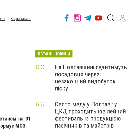
ота
Карта міста
ОСТАННІ НОВИНИ
На Полтавщині судитимуть
13:50
посадовця через
незаконний видобуток
піску
Свято меду у Полтаві: у
12:38
ЦКД проходить ювілейний
фестиваль із продукцією
 станом на 01
пасічників та майстрів
нформує МОЗ.