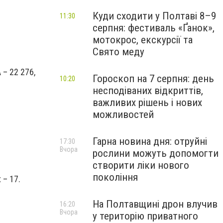
Куди сходити у Полтаві 8–9
11:30
серпня: фестиваль «Ґанок»,
мотокрос, екскурсії та
Свято меду
 – 22 276,
Гороскоп на 7 серпня: день
10:20
несподіваних відкриттів,
важливих рішень і нових
можливостей
Гарна новина дня: отруйні
17:30
Вчора
рослини можуть допомогти
створити ліки нового
покоління
 – 17.
На Полтавщині дрон влучив
16:20
Вчора
у територію приватного