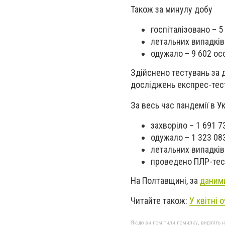
Також за минулу добу
госпіталізовано – 5 
летальних випадків
одужало – 9 602 ос
Здійснено тестувань за 
досліджень експрес-тест
За весь час пандемії в Ук
захворіло – 1 691 7
одужало – 1 323 08
летальних випадків 
проведено ПЛР-тест
На Полтавщині, за
даним
Читайте також:
У квітні 
Якщо ви помітили помилку, виділіть нео