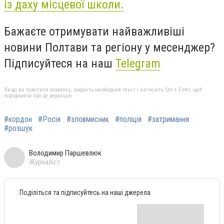
із даху місцевої школи.
Бажаєте отримувати найважливіші
новини Полтави та регіону у месенджер?
Підписуйтеся на наш
Telegram
Якщо ви помітили помилку, виділіть необхідний текст і натисніть Ctrl + Enter, щоб
повідомити про це редакцію
#кордон
#Росія
#зловмисник
#поліція
#затримання
#розшук
Володимир Паршевлюк
Журналіст
Поділіться та підписуйтесь на наші джерела