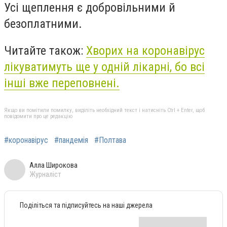
Усі щеплення є добровільними й
безоплатними.
Читайте також:
Хворих на коронавірус
лікуватимуть ще у одній лікарні, бо всі
інші вже переповнені.
Якщо ви помітили помилку, виділіть необхідний текст і натисніть Ctrl + Enter, щоб
повідомити про це редакцію
#коронавірус
#пандемія
#Полтава
Алла Широкова
Журналіст
Поділіться та підписуйтесь на наші джерела