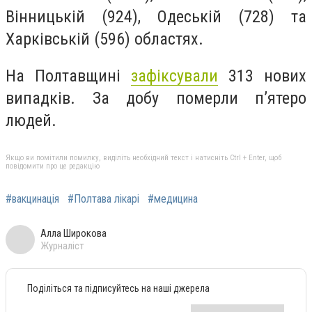
Вінницькій (924), Одеській (728) та
Харківській (596) областях.
На Полтавщині
зафіксували
313 нових
випадків. За добу померли п’ятеро
людей.
Якщо ви помітили помилку, виділіть необхідний текст і натисніть Ctrl + Enter, щоб
повідомити про це редакцію
#вакцинація
#Полтава лікарі
#медицина
Алла Широкова
Журналіст
Поділіться та підписуйтесь на наші джерела