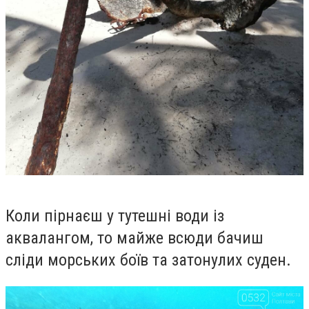
Коли пірнаєш у тутешні води із
аквалангом, то майже всюди бачиш
сліди морських боїв та затонулих суден.