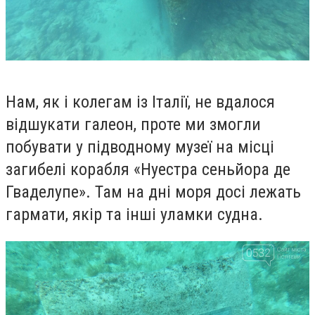
Нам, як і колегам із Італії, не вдалося
відшукати галеон, проте ми змогли
побувати у підводному музеї на місці
загибелі корабля «Нуестра сеньйора де
Гваделупе». Там на дні моря досі лежать
гармати, якір та інші уламки судна.