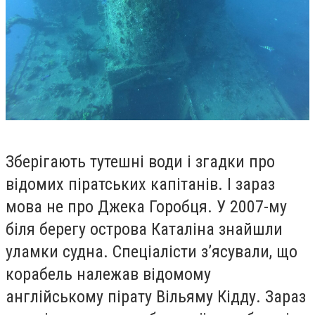
Зберігають тутешні води і згадки про
відомих піратських капітанів. І зараз
мова не про Джека Горобця. У 2007-му
біля берегу острова Каталіна знайшли
уламки судна. Спеціалісти з’ясували, що
корабель належав відомому
англійському пірату Вільяму Кідду. Зараз