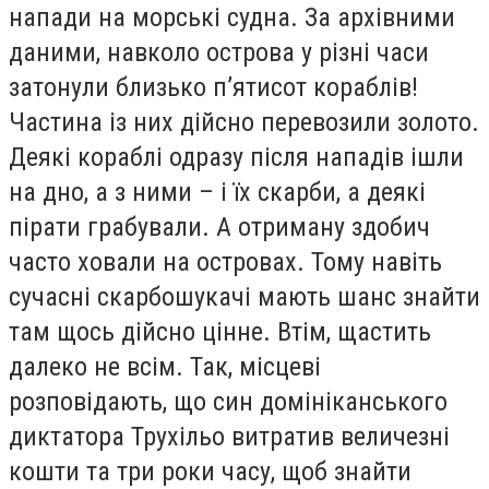
напади на морські судна. За архівними
даними, навколо острова у різні часи
затонули близько п’ятисот кораблів!
Частина із них дійсно перевозили золото.
Деякі кораблі одразу після нападів ішли
на дно, а з ними – і їх скарби, а деякі
пірати грабували. А отриману здобич
часто ховали на островах. Тому навіть
сучасні скарбошукачі мають шанс знайти
там щось дійсно цінне. Втім, щастить
далеко не всім. Так, місцеві
розповідають, що син домініканського
диктатора Трухільо витратив величезні
кошти та три роки часу, щоб знайти