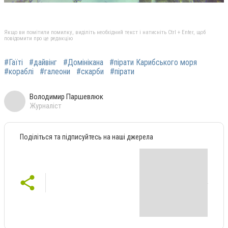
Якщо ви помітили помилку, виділіть необхідний текст і натисніть Ctrl + Enter, щоб
повідомити про це редакцію
#Гаїті
#дайвінг
#Домінікана
#пірати Карибського моря
#кораблі
#галеони
#скарби
#пірати
Володимир Паршевлюк
Журналіст
Поділіться та підписуйтесь на наші джерела