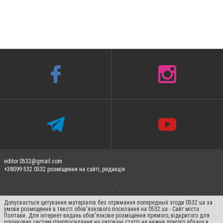
editor.0532@gmail.com
+38099 532 0532 розміщення на сайті, редакція
Допускається цитування матеріалів без отримання попередньої згоди 0532.ua за
умови розміщення в тексті обов'язкового посилання на 0532.ua - Сайт міста
Полтави. Для інтернет-видань обов'язкове розміщення прямого, відкритого для
пошукових систем гіперпосилання на цитовані статті не нижче другого абзацу в