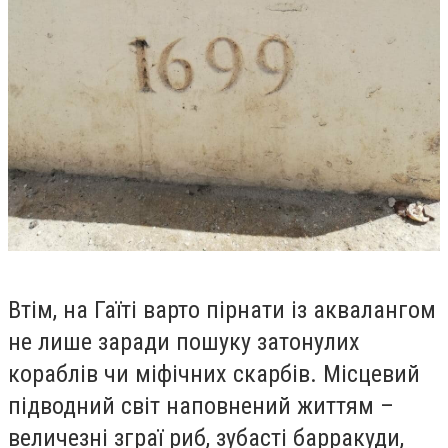
Втім, на Гаїті варто пірнати із аквалангом
не лише заради пошуку затонулих
кораблів чи міфічних скарбів. Місцевий
підводний світ наповнений життям –
величезні зграї риб, зубасті барракуди,