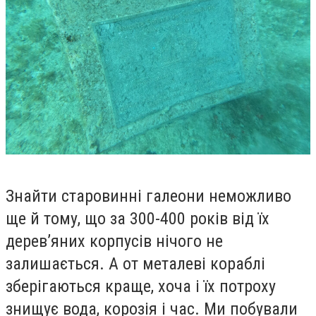
Знайти старовинні галеони неможливо
ще й тому, що за 300-400 років від їх
дерев
’
яних корпусів нічого не
залишається. А от металеві кораблі
зберігаються краще, хоча і їх потроху
знищує вода, корозія і час. Ми побували