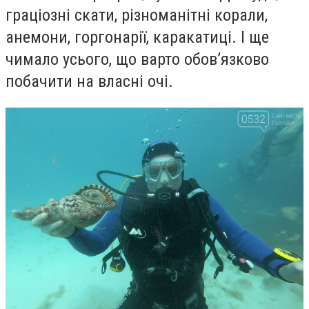
граціозні скати, різноманітні корали,
анемони, горгонарії, каракатиці. І ще
чимало усього, що варто обов’язково
побачити на власні очі.