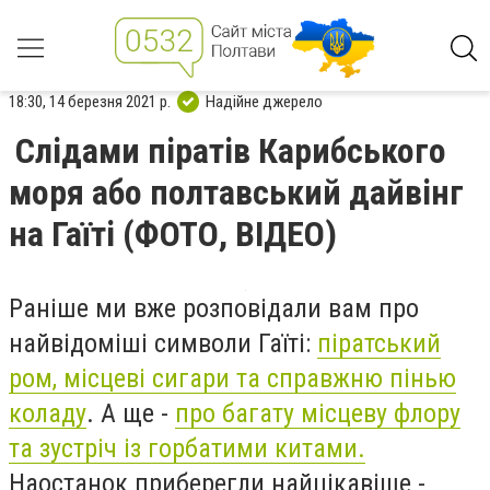
18:30, 14 березня 2021 р.
Надійне джерело
Слідами піратів Карибського
моря або полтавський дайвінг
на Гаїті (ФОТО, ВІДЕО)
Раніше ми вже розповідали вам про
найвідоміші символи Гаїті:
піратський
ром, місцеві сигари та справжню пінью
коладу
. А ще -
про багату місцеву флору
та зустріч із горбатими китами.
Наостанок приберегли найцікавіше -