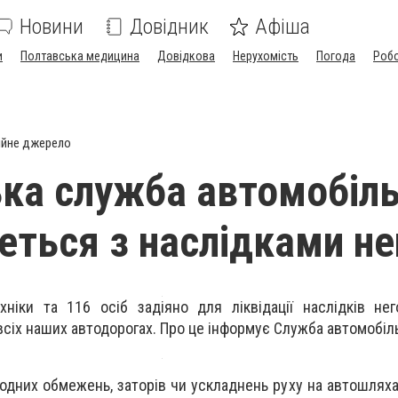
Новини
Довідник
Афіша
и
Полтавська медицина
Довідкова
Нерухомість
Погода
Роб
ійне джерело
ка служба автомобіл
реться з наслідками н
іки та 116 осіб задіяно для ліквідації наслідків нег
всіх наших автодорогах. Про це інформує Служба автомобіль
жодних обмежень, заторів чи ускладнень руху на автошлях