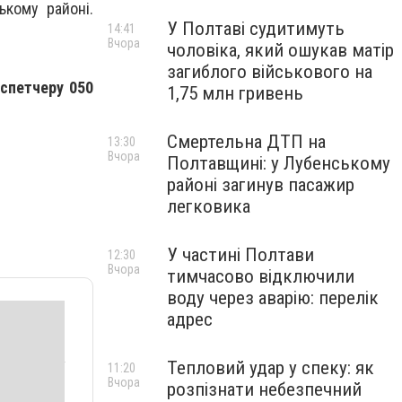
ькому районі.
У Полтаві судитимуть
14:41
Вчора
чоловіка, який ошукав матір
загиблого військового на
испетчеру 050
1,75 млн гривень
Смертельна ДТП на
13:30
Вчора
Полтавщині: у Лубенському
районі загинув пасажир
легковика
У частині Полтави
12:30
Вчора
тимчасово відключили
воду через аварію: перелік
адрес
Тепловий удар у спеку: як
11:20
Вчора
розпізнати небезпечний