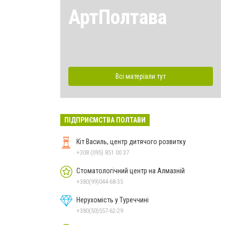
АртПолтава
Всі матеріали тут
ПІДПРИЄМСТВА ПОЛТАВИ
Кіт Василь, центр дитячого розвитку
+308 (095) 851 00 37
Стоматологічний центр на Алмазній
+380(99)044-68-35
Нерухомість у Туреччині
+380(50)557-62-29