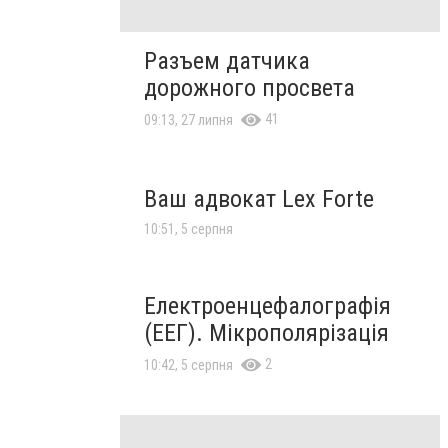
Разъем датчика
дорожного просвета
41
09:13, 27 липня
Ваш адвокат Lex Forte
10:51, 5 серпня
Електроенцефалографія
(ЕЕГ). Мікрополярізація
2
10:42, 5 серпня