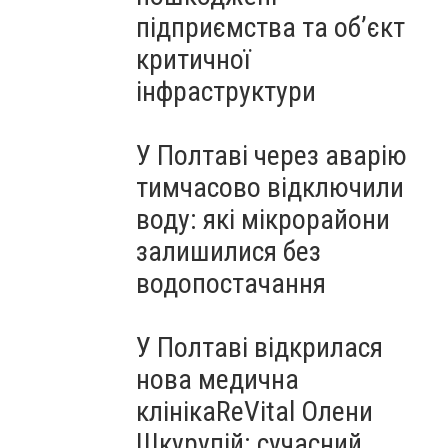
підприємства та об’єкт
критичної
інфраструктури
У Полтаві через аварію
тимчасово відключили
воду: які мікрорайони
залишилися без
водопостачання
У Полтаві відкрилася
нова медична
клінікаReVital Олени
Шкурупій: сучасний