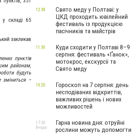
 пунктів, 351
Свято меду у Полтаві: у
12:38
ЦКД проходить ювілейний
 у складі 65
фестиваль із продукцією
пасічників та майстрів
ький закликав
Куди сходити у Полтаві 8–9
11:30
серпня: фестиваль «Ґанок»,
лених пунктів
мотокрос, екскурсії та
ншим районам,
Свято меду
роботи будуть
е зміниться –
Гороскоп на 7 серпня: день
10:20
несподіваних відкриттів,
важливих рішень і нових
можливостей
Гарна новина дня: отруйні
17:30
Вчора
рослини можуть допомогти