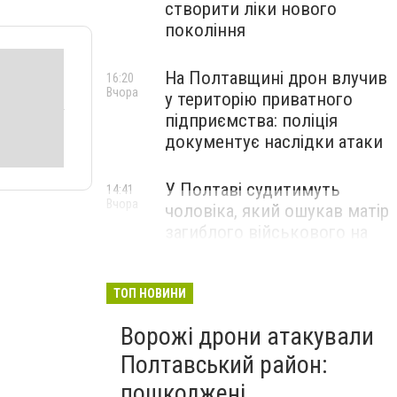
створити ліки нового
покоління
На Полтавщині дрон влучив
16:20
Вчора
у територію приватного
підприємства: поліція
документує наслідки атаки
У Полтаві судитимуть
14:41
Вчора
чоловіка, який ошукав матір
загиблого військового на
1,75 млн гривень
ТОП НОВИНИ
Ворожі дрони атакували
Полтавський район:
пошкоджені