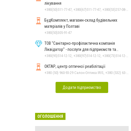
лікування
+380(50)511-77-47, +380(67)511-77-47, +380(53)257-08-18
БудКомплект, магазин-склад будівельних
матеріалів у Полтаві
+380(50)305-91-47
ТОВ "Санітарно-профілактична компанія
Ліквідатор" - послуги для підприємств та
населення
+380(95)514-12-12, +380(97)514-12-12, +380(73)514-12-12
ОКТАР, центр оптичної реабілітації
+380 (50) 960-93-29 Салон-Оптика IRIS, +380 (532) 63-23-87 Салон-Оптика IRIS
Додати підприємство
ОГОЛОШЕННЯ