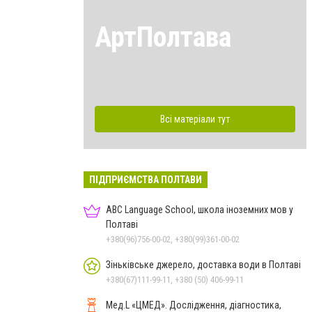
АртПолтава
Всі матеріали тут
ПІДПРИЄМСТВА ПОЛТАВИ
ABC Language School, школа іноземних мов у
Полтаві
+380(96)756-00-02, +380(99)361-00-02
Зіньківське джерело, доставка води в Полтаві
+380(67)111-99-11, +380 (50) 406-99-11
Мед.L «ЦМЕД». Дослідження, діагностика,