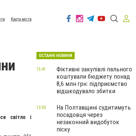
ота
Карта міста
ОСТАННІ НОВИНИ
ини
Фіктивні закупівлі пального
15:41
коштували бюджету понад
8,6 млн грн: підприємство
відшкодувало збитки
На Полтавщині судитимуть
13:50
посадовця через
ся світло і
незаконний видобуток
піску