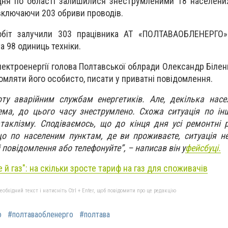
дня по області залишилися знеструмленими 18 населених
включаючи 203 обриви проводів.
обіт залучили 303 працівника АТ «ПОЛТАВАОБЛЕНЕРГО»
а 98 одиниць техніки.
лектроенергії голова Полтавської облради Олександр Білен
омляти його особисто, писати у приватні повідомлення.
ту аварійним службам енергетиків. Але, декілька насе
ема, до цього часу знеструмлено. Схожа ситуація по і
аклізму. Сподіваємось, що до кінця дня усі ремонтні 
що по населеним пунктам, де ви проживаєте, ситуація н
і повідомлення або телефонуйте”, – написав він у
фейсбуці.
 й газ": на скільки зросте тариф на газ для споживачів
бхідний текст і натисніть Ctrl + Enter, щоб повідомити про це редакцію
о
#полтаваобленерго
#полтава