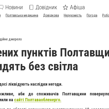
Новини
Довідник
Афіша
и
Полтавська медицина
Довідкова
Нерухомість
Погода
Роб
дійне джерело
ених пунктів Полтавщ
идять без світла
досі ліквідують наслідки негоди.
жливе, аби до споживачів Полтавщини повернуло
мили на
сайті Полтаваобленерго.