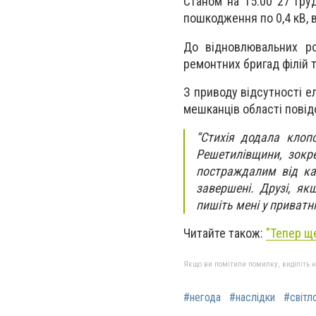
Станом на 15:00 27 гру
пошкодження по 0,4 кВ, 
До відновлювальних р
ремонтних бригад філій т
З приводу відсутності е
мешканців області повід
“Стихія додала клопо
Решетилівщини, зокр
постраждалим від кат
завершені. Друзі, як
пишіть мені у приватн
Читайте також:
"Тепер ще
Якщо ви помітили помилку, виділіть нео
#негода
#наслідки
#світл