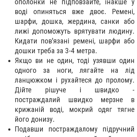
ополонки не підповзайте, інакше у
воді опиняться вже двоє. Ремені,
шарфи, дошка, жердина, санки або
лижі допоможуть врятувати людину.
Кидати пов'язані ремені, шарфи або
дошки треба за 3-4 метра.
Якщо ви не один, тоді узявши один
одного за ноги, лягайте на лід
ланцюжком і рухайтеся до пролому.
Дійте рішуче і швидко -
постраждалий швидко мерзне в
крижаній воді, мокрий одяг тягне
його донизу.
Подавши постраждалому підручний