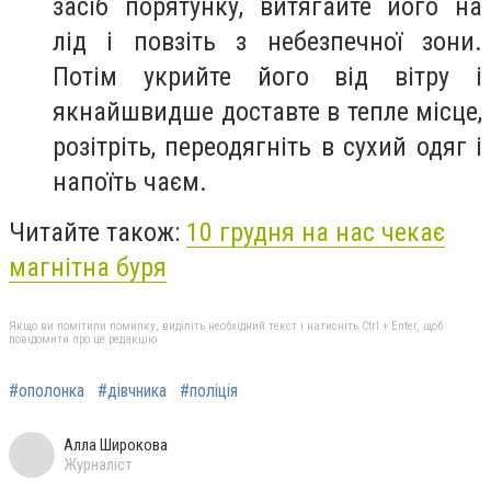
засіб порятунку, витягайте його на
лід і повзіть з небезпечної зони.
Потім укрийте його від вітру і
якнайшвидше доставте в тепле місце,
розітріть, переодягніть в сухий одяг і
напоїть чаєм.
Читайте також:
10 грудня на нас чекає
магнітна буря
Якщо ви помітили помилку, виділіть необхідний текст і натисніть Ctrl + Enter, щоб
повідомити про це редакцію
#ополонка
#дівчника
#поліція
Алла Широкова
Журналіст