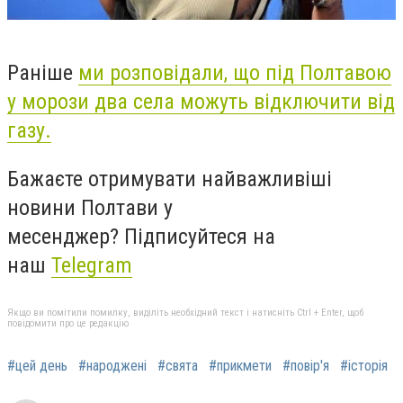
Раніше
ми розповідали, що під Полтавою
у морози два села можуть відключити від
газу.
Бажаєте отримувати найважливіші
новини Полтави у
месенджер?
Підписуйтеся на
наш
Telegram
Якщо ви помітили помилку, виділіть необхідний текст і натисніть Ctrl + Enter, щоб
повідомити про це редакцію
#цей день
#народжені
#свята
#прикмети
#повір'я
#історія