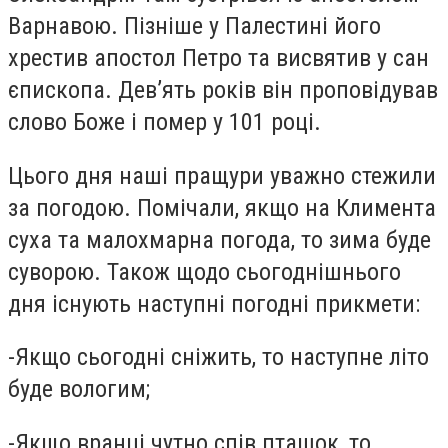
Варнавою. Пізніше у Палестині його
хрестив апостол Петро та висвятив у сан
єпископа. Дев
’
ять років він проповідував
слово Боже і помер у 101 році.
Цього дня наші пращури уважно стежили
за погодою. Помічали, якщо на Климента
суха та малохмарна погода, то зима буде
суворою. Також щодо сьогоднішнього
дня існують наступні погодні прикмети:
-
Якщо сьогодні сніжить, то наступне літо
буде вологим;
-
Якщо вранці чутно спів пташок, то