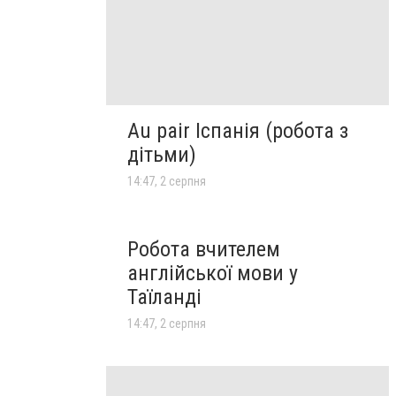
Au pair Іспанія (робота з
дітьми)
14:47, 2 серпня
Робота вчителем
англійської мови у
Таїланді
14:47, 2 серпня