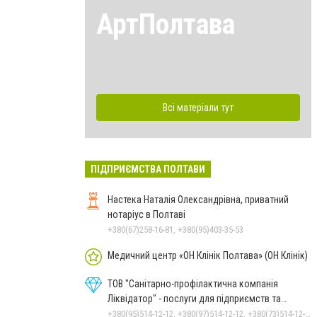
АртПолтава
Всі матеріали тут
ПІДПРИЄМСТВА ПОЛТАВИ
Настека Наталія Олександрівна, приватний
нотаріус в Полтаві
+380(67)258-16-81, +380(95)403-35-53
Медичний центр «ОН Клінік Полтава» (ОН Клінік)
ТОВ "Санітарно-профілактична компанія
Ліквідатор" - послуги для підприємств та
населення
+380(95)514-12-12, +380(97)514-12-12, +380(73)514-12-12