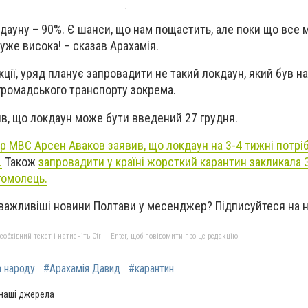
кдауну – 90%. Є шанси, що нам пощастить, але поки що все 
уже висока! – сказав Арахамія.
ції, уряд планує запровадити не такий локдаун, який був на
 громадського транспорту зокрема.
в, що локдаун може бути введений 27 грудня.
тр МВС Арсен Аваков заявив, що локдаун на 3-4 тижні потрі
.
Також
запровадити у країні жорсткий карантин закликала
гомолець.
йваж
ливіші новини Полтави у месенджер? Підписуйтеся на
бхідний текст і натисніть Ctrl + Enter, щоб повідомити про це редакцію
 народу
#Арахамія Давид
#карантин
 наші джерела