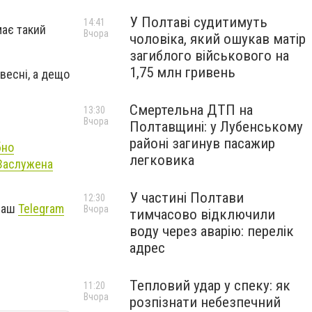
У Полтаві судитимуть
14:41
має такий
Вчора
чоловіка, який ошукав матір
загиблого військового на
1,75 млн гривень
весні, а дещо
Смертельна ДТП на
13:30
Вчора
Полтавщині: у Лубенському
районі загинув пасажир
бно
легковика
 Заслужена
У частині Полтави
12:30
 наш
Telegram
Вчора
тимчасово відключили
воду через аварію: перелік
адрес
Тепловий удар у спеку: як
11:20
Вчора
розпізнати небезпечний