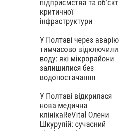
підприємства та об’єкт
критичної
інфраструктури
У Полтаві через аварію
тимчасово відключили
воду: які мікрорайони
залишилися без
водопостачання
У Полтаві відкрилася
нова медична
клінікаReVital Олени
Шкурупій: сучасний