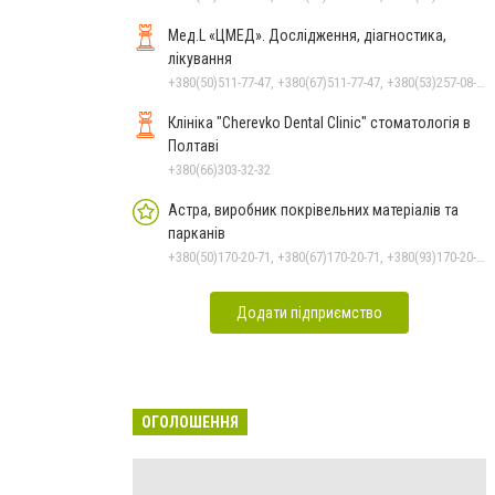
Мед.L «ЦМЕД». Дослідження, діагностика,
лікування
+380(50)511-77-47, +380(67)511-77-47, +380(53)257-08-18
Клініка "Cherevko Dental Clinic" стоматологія в
Полтаві
+380(66)303-32-32
Астра, виробник покрівельних матеріалів та
парканів
+380(50)170-20-71, +380(67)170-20-71, +380(93)170-20-71
Додати підприємство
ОГОЛОШЕННЯ