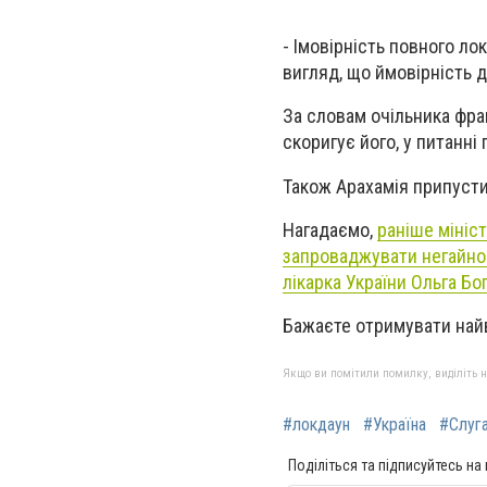
- Імовірність повного ло
вигляд, що ймовірність д
За словам очільника фрак
скоригує його, у питанні
Також Арахамія припусти
Нагадаємо,
раніше мініс
запроваджувати негайно
лікарка України Ольга Бо
Бажаєте отримувати на
Якщо ви помітили помилку, виділіть нео
#локдаун
#Україна
#Слуга
Поділіться та підписуйтесь на