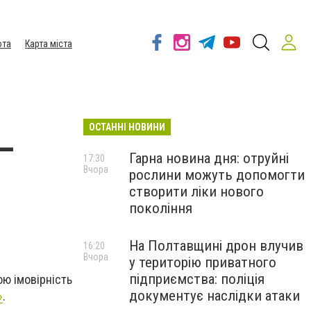
ота
Карта міста
ОСТАННІ НОВИНИ
–
Гарна новина дня: отруйні
17:30
Вчора
рослини можуть допомогти
створити ліки нового
покоління
На Полтавщині дрон влучив
16:20
Вчора
у територію приватного
підприємства: поліція
ою імовірність
документує наслідки атаки
»
.