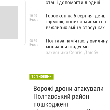
стан і допомогти людині
Гороскоп на 6 серпня: день
10:20
Вчора
гармонії, нових знайомств і
важливих змін у стосунках
Полтава пам’ятає: у хвилину
08:50
Вчора
мовчання згадуємо
захисника Сергія Дзюбу
ТОП НОВИНИ
Ворожі дрони атакували
Полтавський район:
пошкоджені