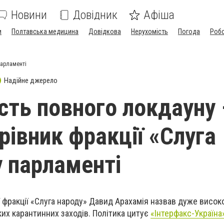
Новини
Довідник
Афіша
и
Полтавська медицина
Довідкова
Нерухомість
Погода
Роб
 парламенті
Надійне джерело
ість повного локдауну 
рівник фракції «Слуга
у парламенті
 фракції «Слуга народу» Давид Арахамія назвав дуже висок
ких карантинних заходів. Політика цитує
«Інтерфакс-Україна