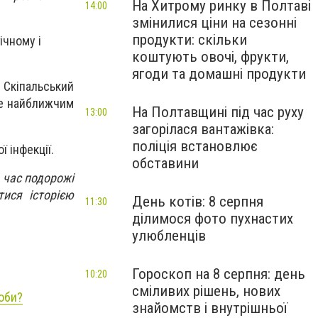
На Хитрому ринку в Полтаві
14:00
змінилися ціни на сезонні
продукти: скільки
ічному і
коштують овочі, фрукти,
ягоди та домашні продукти
 Скіпальський
ле найближчим
На Полтавщині під час руху
13:00
загорілася вантажівка:
поліція встановлює
 інфекції.
обставини
д час подорожі
тися історією
День котів: 8 серпня
11:30
ділимося фото пухнастих
улюбленців
Гороскоп на 8 серпня: день
10:20
сміливих рішень, нових
роби?
знайомств і внутрішньої