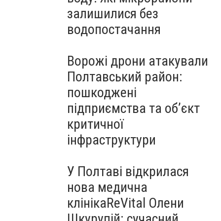
залишилися без
водопостачання
Ворожі дрони атакували
Полтавський район:
пошкоджені
підприємства та об’єкт
критичної
інфраструктури
У Полтаві відкрилася
нова медична
клінікаReVital Олени
Шкурупій: сучасний