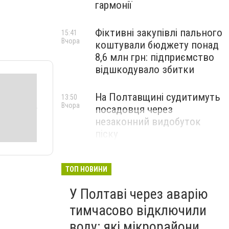
гармонії
Фіктивні закупівлі пального
15:41
Вчора
коштували бюджету понад
8,6 млн грн: підприємство
відшкодувало збитки
На Полтавщині судитимуть
13:50
Вчора
посадовця через
незаконний видобуток
піску
ТОП НОВИНИ
У Полтаві через аварію
тимчасово відключили
воду: які мікрорайони