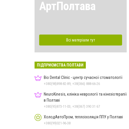
АртПолтава
Всі матеріали тут
ПІДПРИЄМСТВА ПОЛТАВИ
Bio Dental Clinic - центр сучасної стоматології
+380(98)898-82-89, +38(066) 888-66-26
NeuroKinesis, клініка неврології та кінезіотерапії
в Полтаві
+380(95)873-11-03, +38(067) 390 31 67
ХолодАвтоПром, теплоізоляція ППУ у Полтаві
+380(99)021-96-38