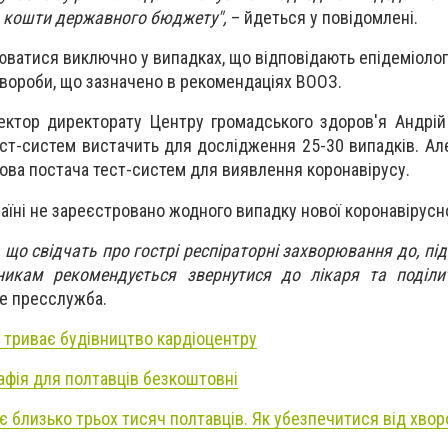
а кошти державного бюджету",
– йдеться у повідомлені.
юватися виключно у випадках, що відповідають епідеміолог
вороби, що зазначено в рекомендаціях ВООЗ.
ектор директорату Центру громадського здоров'я Андрій
ест-систем вистачить для дослідження 25-30 випадків. А
ова постача тест-систем для виявлення коронавірусу.
аїні не зареєстровано жодного випадку нової коронавірусної
, що свідчать про гострі респіраторні захворювання до, пі
вникам рекомендується звернутися до лікаря та поділи
е пресслужба.
і триває будівництво кардіоцентру
афія для полтавців безкоштовні
є близько трьох тисяч полтавців. Як убезпечитися від хво