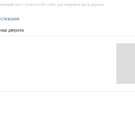
бхідний текст і натисніть Ctrl + Enter, щоб повідомити про це редакцію
бстеження
 наші джерела