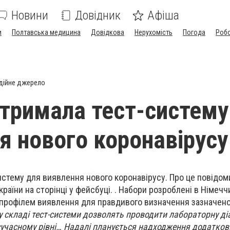
Новини
Довідник
Афіша
и
Полтавська медицина
Довідкова
Нерухомість
Погода
Роб
дійне джерело
отримала тест-систему
я нового коронавірусу
истему для виявлення нового коронавірусу. Про це повідо
раїни на сторінці у фейсбуці. . Набори розроблені в Німеччи
рофілем виявлення для правдивого визначення зазначено
у складі тест-системи дозволять проводити лабораторну ді
сучасному рівні… Надалі планується надходження додатков