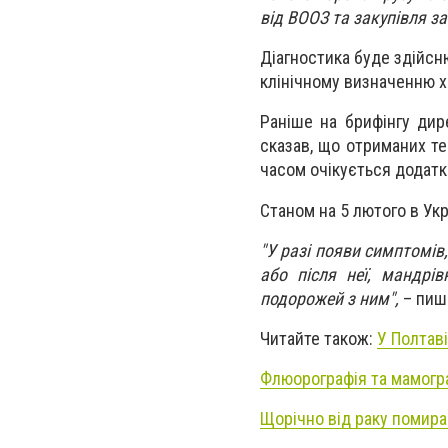
від ВООЗ та закупівля з
Діагностика буде здійсн
клінічному визначенню х
Раніше на брифінгу дир
сказав, що отриманих т
часом очікується додатк
Станом на 5 лютого в Укр
"У разі появи симптомів
або після неї, мандрі
подорожей з ним",
– пиш
Читайте також:
У Полтав
Флюорографія та мамогр
Щорічно від раку помира