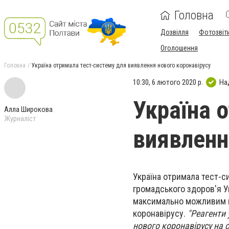
Головна
Дозвілля
Фотозвіт
Оголошення
Головна
Україна отримала тест-систему для виявлення нового коронавірусу
10:30, 6 лютого 2020 р.
На
Україна 
Алла Широкова
Журналіст
виявленн
Україна отримала тест-с
громадського здоров'я Ук
максимально можливим п
коронавірусу.
"Реагенти 
нового коронавірусу на 