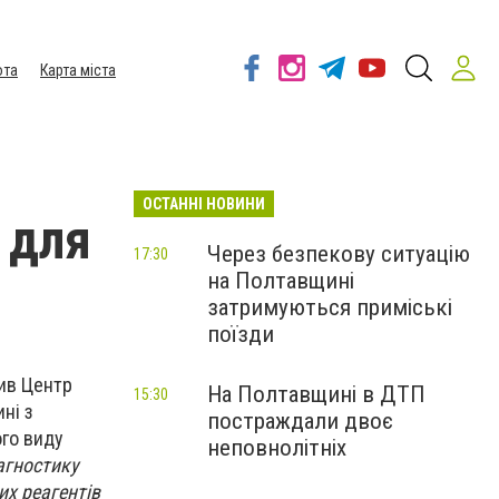
ота
Карта міста
ОСТАННІ НОВИНИ
 для
Через безпекову ситуацію
17:30
на Полтавщині
затримуються приміські
поїзди
мив Центр
На Полтавщині в ДТП
15:30
ні з
постраждали двоє
го виду
неповнолітніх
агностику
их реагентів