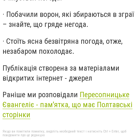
· Побачили ворон, які збираються в зграї
– знайте, що гряде негода.
· Стоїть ясна безвітряна погода, отже,
незабаром похолодає.
Публікація створена за матеріалами
відкритих інтернет - джерел
Раніше ми розповідали
Пересопницьке
Євангеліє - пам'ятка, що має Полтавські
сторінки
Якщо ви помітили помилку, виділіть необхідний текст і натисніть Ctrl + Enter, щоб
повідомити про це редакцію