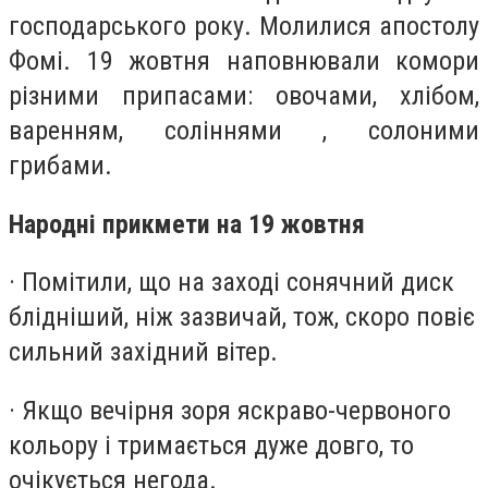
господарського року. Молилися апостолу
Фомі. 19 жовтня наповнювали комори
різними припасами: овочами, хлібом,
варенням, соліннями , солоними
грибами.
Народні прикмети на 19 жовтня
· Помітили, що на заході сонячний диск
блідніший, ніж зазвичай, тож, скоро повіє
сильний західний вітер.
· Якщо вечірня зоря яскраво-червоного
кольору і тримається дуже довго, то
очікується негода.