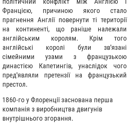
політичний конфлікт між Англією і
Францією, причиною якого стало
прагнення Англії повернути ті території
на континенті, що раніше належали
англійським королям. Крім того
англійські королі були зв'язані
сімейними узами з французькою
династією Капетингів, унаслідок чого
пред'являли претензії на французький
престол.
1860-го у Флоренції заснована перша
компанія з виробництва двигунів
внутрішнього згорання.