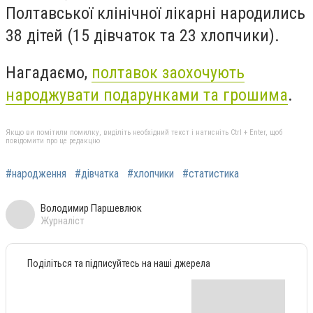
Полтавської клінічної лікарні народились
38 дітей (15 дівчаток та 23 хлопчики).
Нагадаємо,
полтавок заохочують
народжувати подарунками та грошима
.
Якщо ви помітили помилку, виділіть необхідний текст і натисніть Ctrl + Enter, щоб
повідомити про це редакцію
#народження
#дівчатка
#хлопчики
#статистика
Володимир Паршевлюк
Журналіст
Поділіться та підписуйтесь на наші джерела