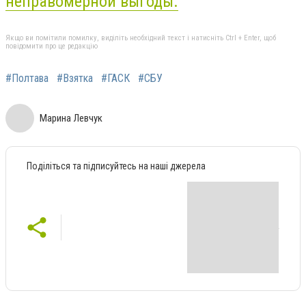
неправомерной выгоды.
Якщо ви помітили помилку, виділіть необхідний текст і натисніть Ctrl + Enter, щоб
повідомити про це редакцію
#Полтава
#Взятка
#ГАСК
#СБУ
Марина Левчук
Поділіться та підписуйтесь на наші джерела